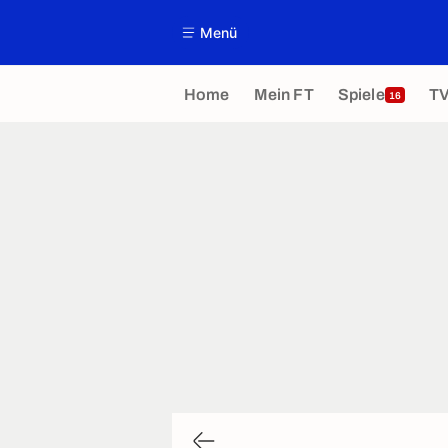
Menü
Home
Mein FT
Spiele
T
16