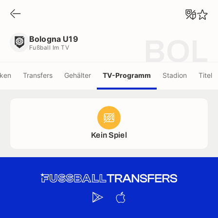
Bologna U19
Fußball Im TV
Bologna U19
BOL
Fußball Im TV
iken
Transfers
Gehälter
TV-Programm
Stadion
Titel
Kein Spiel