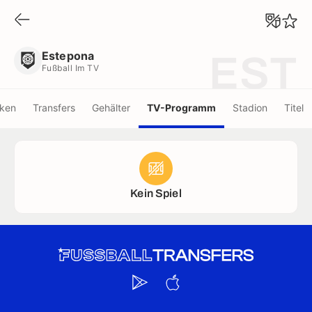
Estepona
Fußball Im TV
Estepona
EST
Fußball Im TV
iken
Transfers
Gehälter
TV-Programm
Stadion
Titel
Kein Spiel