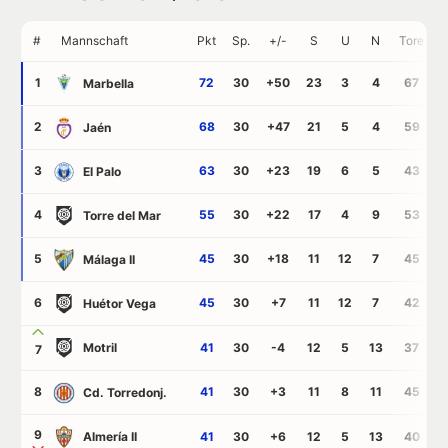
#
Mannschaft
Pkt
Sp.
+/-
S
U
N
Tore
1
72
30
+50
23
3
4
67
Marbella
2
68
30
+47
21
5
4
59
Jaén
3
63
30
+23
19
6
5
43
El Palo
4
55
30
+22
17
4
9
53
Torre del Mar
5
45
30
+18
11
12
7
45
Málaga II
6
45
30
+7
11
12
7
42
Huétor Vega
Motril
41
30
-4
12
5
13
37
7
8
41
30
+3
11
8
11
45
Cd. Torredonj.
9
Almería II
41
30
+6
12
5
13
40