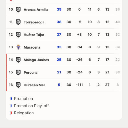
10
39
30
0
11
6
13
36
Arenas Armilla
11
38
30
-5
10
8
12
40
Torreperogil
12
37
30
+8
10
7
13
52
Huétor Tájar
13
33
30
-14
8
9
13
34
Maracena
14
25
30
-26
6
7
17
22
Málaga Juniors
15
21
30
-24
6
3
21
30
Porcuna
16
5
30
-111
1
2
27
8
1
Huracán Mel.
Promotion
Promotion Play-off
Relegation