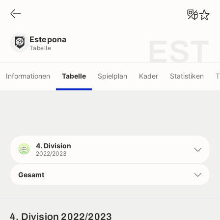
Estepona
Tabelle
Estepona
EST
Tabelle
Informationen
Tabelle
Spielplan
Kader
Statistiken
T
4. Division
2022/2023
Gesamt
4. Division 2022/2023