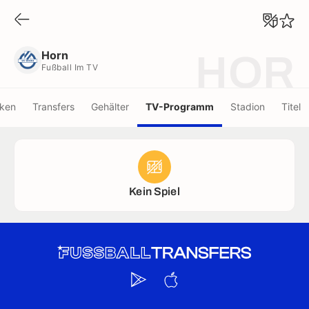
Horn
Fußball Im TV
Horn
HOR
Fußball Im TV
iken
Transfers
Gehälter
TV-Programm
Stadion
Titel
Kein Spiel