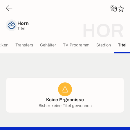
Horn
Titel
Horn
HOR
Titel
tiken
Transfers
Gehälter
TV-Programm
Stadion
Titel
Keine Ergebnisse
Bisher keine Titel gewonnen