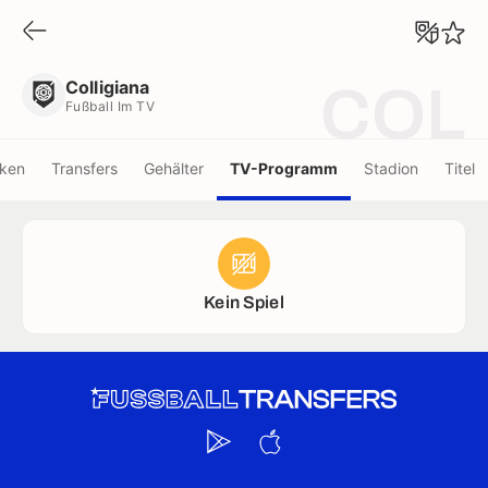
Colligiana
Fußball Im TV
Colligiana
COL
Fußball Im TV
iken
Transfers
Gehälter
TV-Programm
Stadion
Titel
Kein Spiel