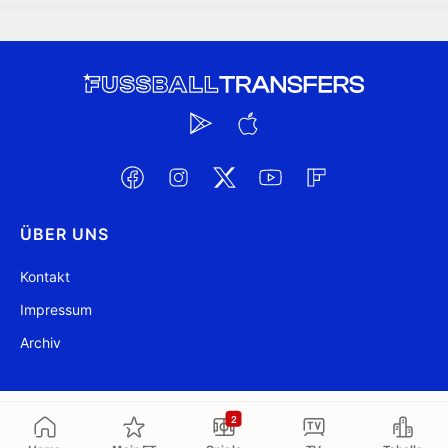
ÜBER UNS
Kontakt
Impressum
Archiv
@ FussballTransfers.com 2009-2026
Aktualisiert 00:55
2