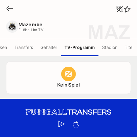
Mazembe
Fußball Im TV
Mazembe
MAZ
Fußball Im TV
iken
Transfers
Gehälter
TV-Programm
Stadion
Titel
Kein Spiel