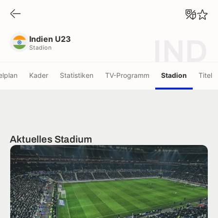
Indien U23
Stadion
Indien U23
IND
Stadion
elplan
Kader
Statistiken
TV-Programm
Stadion
Titel
Aktuelles Stadium