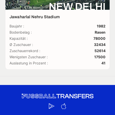
NEW DELHI
Jawaharlal Nehru Stadium
Baujahr :
1982
Bodenbelag :
Rasen
Kapazität :
78000
Ø Zuschauer :
32434
Zuschauerrekord :
52614
Wenigsten Zuschauer :
17500
Auslastung in Prozent :
41