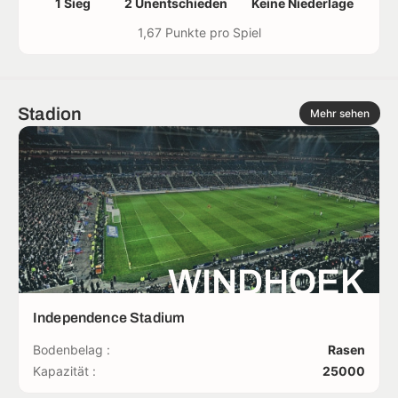
1 Sieg
2 Unentschieden
Keine Niederlage
1,67 Punkte pro Spiel
Stadion
Mehr sehen
WINDHOEK
Independence Stadium
Bodenbelag :
Rasen
Kapazität :
25000