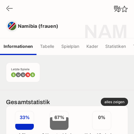
Namibia (frauen)
NAM
Namibia (frauen)
Informationen
Tabelle
Spielplan
Kader
Statistiken
Letzte Spiele
S
U
U
N
S
Gesamtstatistik
alles zeigen
33%
67%
0%