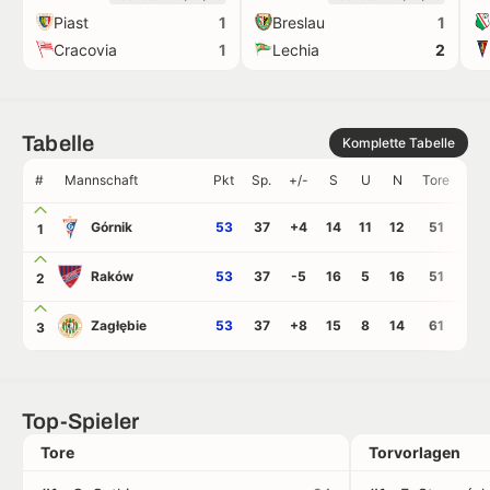
Piast
Breslau
1
1
Cracovia
Lechia
1
2
Tabelle
Komplette Tabelle
#
Mannschaft
Pkt
Sp.
+/-
S
U
N
Tore
GT
Górnik
53
37
+4
14
11
12
51
47
1
Raków
53
37
-5
16
5
16
51
56
2
Zagłębie
53
37
+8
15
8
14
61
53
3
Top-Spieler
Tore
Torvorlagen