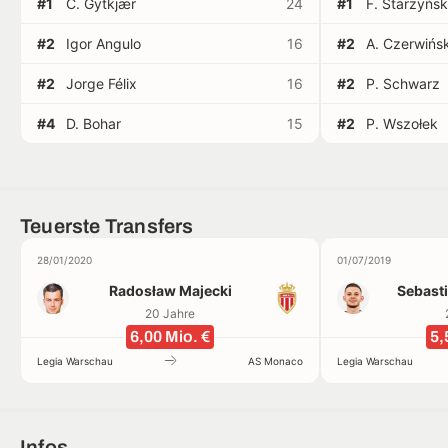
#1
C. Gytkjær
24
#1
F. Starzyńsk
#2
Igor Angulo
16
#2
A. Czerwińsk
#2
Jorge Félix
16
#2
P. Schwarz
#4
D. Bohar
15
#2
P. Wszołek
Teuerste Transfers
28/01/2020
01/07/2019
Radosław Majecki
Sebast
20 Jahre
6,00 Mio. €
5,
Legia Warschau
AS Monaco
Legia Warschau
Infos