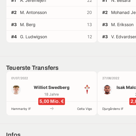
#1
A. Jeremejeff
22
#1
N. Besara
#2
M. Antonsson
20
#2
Mohanad Je
#3
M. Berg
13
#3
M. Eriksson
#4
G. Ludwigson
12
#3
V. Edvardse
Teuerste Transfers
01/07/2022
27/08/2022
Williot Swedberg
Isak Mal
18 Jahre
5,00 Mio. €
2,
Hammarby IF
Celta Vigo
Djurgårdens IF
Infos