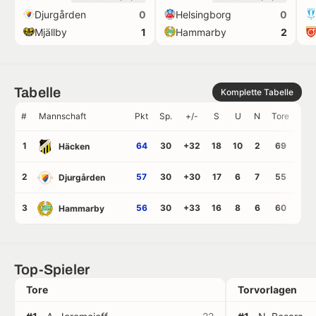
Djurgården
Helsingborg
0
0
Mjällby
Hammarby
1
2
Tabelle
Komplette Tabelle
#
Mannschaft
Pkt
Sp.
+/-
S
U
N
Tore
GT
1
64
30
+32
18
10
2
69
37
Häcken
2
57
30
+30
17
6
7
55
25
Djurgården
3
56
30
+33
16
8
6
60
27
Hammarby
Top-Spieler
Tore
Torvorlagen