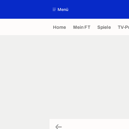
Menü
Home
Mein FT
Spiele
TV-P