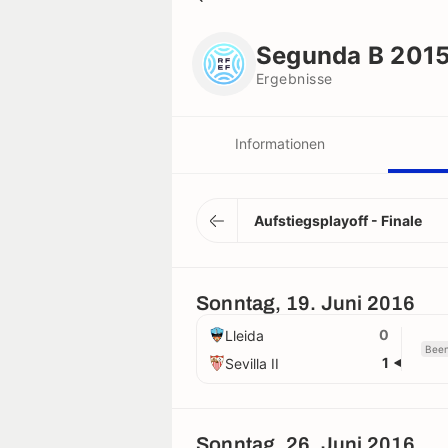
Segunda B 2015/2016 Aufstiegspl
Ergebnisse
Ergebnisse
Informationen
Vereine
Aufstiegsplayoff - Finale
Spieler
Sonntag, 19. Juni 2016
Schiedsrichter
0
Lleida
Been
1
Sevilla II
Rekorde
Sonntag, 26. Juni 2016