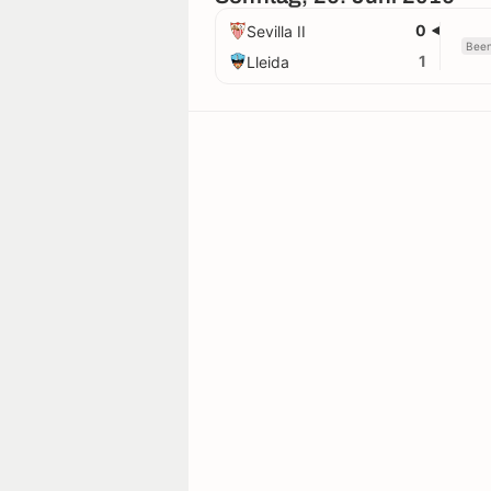
0
Sevilla II
Been
1
Lleida