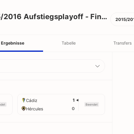
ayoff - Finale
Segunda B 2015/2016 Aufstiegsplayoff - Finale
2015/20
Ergebnisse
Tabelle
Transfers
1
Cádiz
det
Beendet
0
Hércules