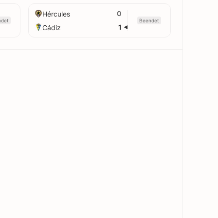
0
Hércules
det
Beendet
1
Cádiz