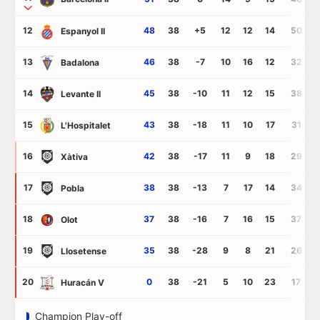
12
48
38
+5
12
12
14
50
Espanyol II
13
46
38
-7
10
16
12
32
Badalona
14
45
38
-10
11
12
15
38
Levante II
15
43
38
-18
11
10
17
31
L'Hospitalet
16
42
38
-17
11
9
18
29
Xàtiva
17
38
38
-13
7
17
14
34
Pobla
18
37
38
-16
7
16
15
37
Olot
19
35
38
-28
9
8
21
26
Llosetense
20
0
38
-21
5
10
23
17
Huracán V
Champion Play-off