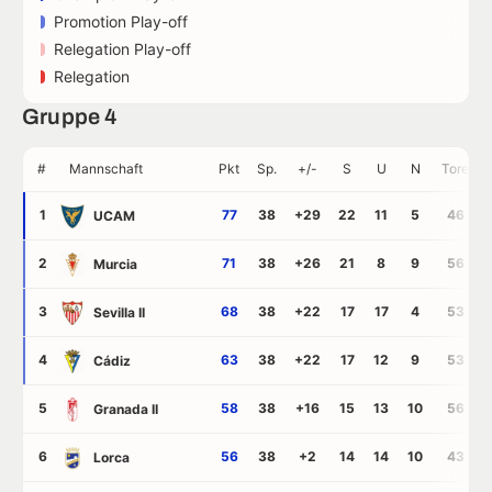
Promotion Play-off
Relegation Play-off
Relegation
Gruppe 4
#
Mannschaft
Pkt
Sp.
+/-
S
U
N
Tore
1
77
38
+29
22
11
5
46
UCAM
2
71
38
+26
21
8
9
56
Murcia
3
68
38
+22
17
17
4
53
Sevilla II
4
63
38
+22
17
12
9
53
Cádiz
5
58
38
+16
15
13
10
56
Granada II
6
56
38
+2
14
14
10
43
Lorca