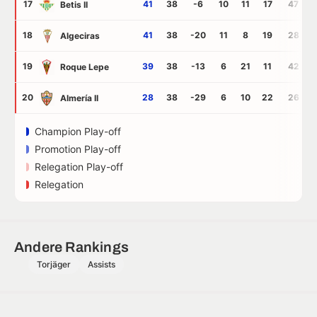
17
41
38
-6
10
11
17
47
Betis II
18
41
38
-20
11
8
19
28
Algeciras
19
39
38
-13
6
21
11
42
Roque Lepe
20
28
38
-29
6
10
22
26
Almería II
Champion Play-off
Promotion Play-off
Relegation Play-off
Relegation
Andere Rankings
Torjäger
Assists