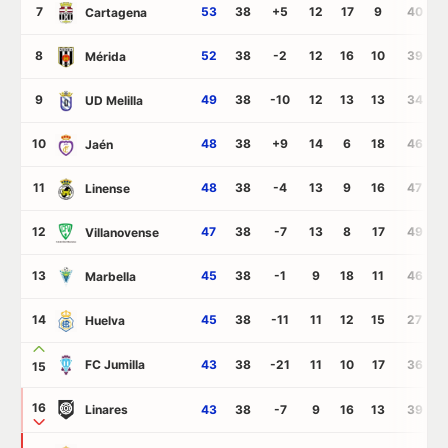
7
53
38
+5
12
17
9
40
Cartagena
8
52
38
-2
12
16
10
39
Mérida
9
49
38
-10
12
13
13
34
UD Melilla
10
48
38
+9
14
6
18
46
Jaén
11
48
38
-4
13
9
16
47
Linense
12
47
38
-7
13
8
17
49
Villanovense
13
45
38
-1
9
18
11
46
Marbella
14
45
38
-11
11
12
15
27
Huelva
FC Jumilla
43
38
-21
11
10
17
36
15
16
Linares
43
38
-7
9
16
13
39