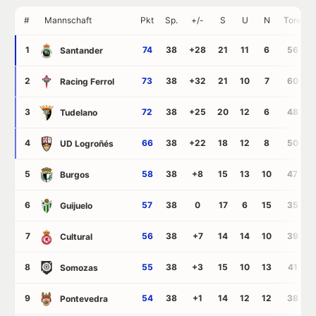
#
Mannschaft
Pkt
Sp.
+/-
S
U
N
Tore
1
74
38
+28
21
11
6
56
Santander
2
73
38
+32
21
10
7
60
Racing Ferrol
3
72
38
+25
20
12
6
48
Tudelano
4
66
38
+22
18
12
8
50
UD Logroñés
5
58
38
+8
15
13
10
47
Burgos
6
57
38
0
17
6
15
35
Guijuelo
7
56
38
+7
14
14
10
39
Cultural
8
55
38
+3
15
10
13
41
Somozas
9
54
38
+1
14
12
12
38
Pontevedra