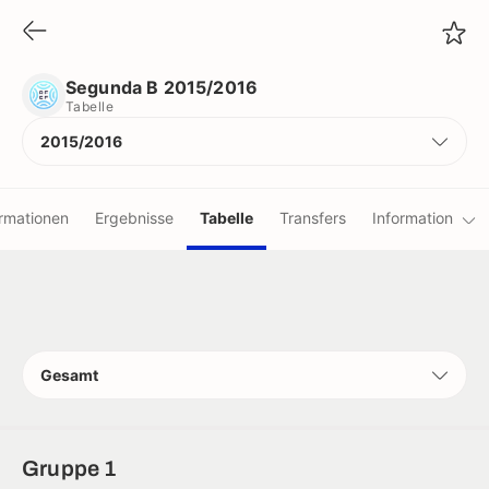
Segunda B 2015/2016
Tabelle
Segunda B 2015/2016
Tabelle
2015/2016
ormationen
Ergebnisse
Tabelle
Transfers
Information
Vereine
Spieler
Gesamt
edsrichter
Rekorde
Gruppe 1