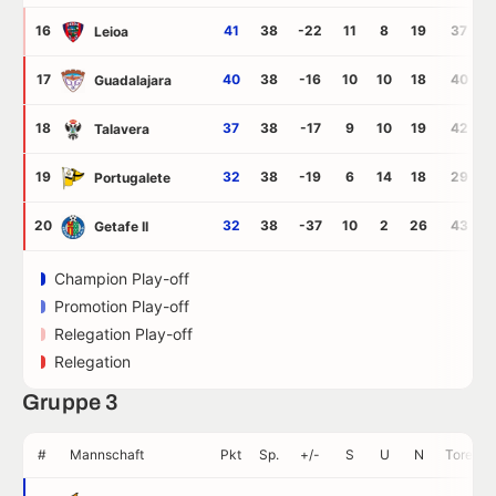
16
41
38
-22
11
8
19
37
Leioa
17
40
38
-16
10
10
18
40
Guadalajara
18
37
38
-17
9
10
19
42
Talavera
19
32
38
-19
6
14
18
29
Portugalete
20
32
38
-37
10
2
26
43
Getafe II
Champion Play-off
Promotion Play-off
Relegation Play-off
Relegation
Gruppe 3
#
Mannschaft
Pkt
Sp.
+/-
S
U
N
Tore