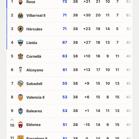
1
73
38
+21
21
10
7
52
Reus
2
71
38
+30
20
11
7
62
Villarreal II
3
71
38
+23
19
14
5
51
Hércules
4
67
38
+27
18
13
7
49
Lleida
5
63
38
+10
18
9
11
46
Cornellà
6
61
38
+13
17
10
11
47
Alcoyano
7
55
38
+9
15
10
13
49
Sabadell
8
53
38
+6
15
8
15
45
Valencia II
9
53
38
+1
14
11
13
48
Baleares
Eldense
51
38
-15
14
9
15
48
10
11
Barcelona II
51
38
0
14
9
15
40