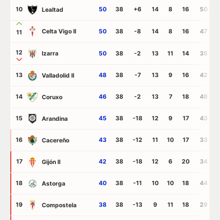
10
50
38
+6
14
8
16
50
Lealtad
Celta Vigo II
50
38
-8
14
8
16
47
11
12
Izarra
50
38
-2
13
11
14
35
13
48
38
-7
13
9
16
42
Valladolid II
14
46
38
-2
13
7
18
49
Coruxo
15
45
38
-18
12
9
17
43
Arandina
16
43
38
-12
11
10
17
33
Cacereño
17
42
38
-18
12
6
20
34
Gijón II
18
40
38
-11
10
10
18
44
Astorga
19
38
38
-13
9
11
18
29
Compostela