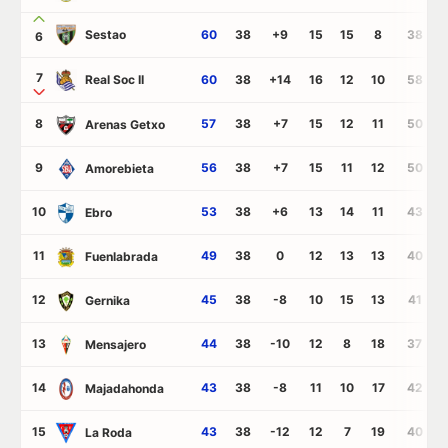
Sestao
60
38
+9
15
15
8
38
6
7
Real Soc II
60
38
+14
16
12
10
58
8
57
38
+7
15
12
11
50
Arenas Getxo
9
56
38
+7
15
11
12
50
Amorebieta
10
53
38
+6
13
14
11
43
Ebro
11
49
38
0
12
13
13
40
Fuenlabrada
12
45
38
-8
10
15
13
41
Gernika
13
44
38
-10
12
8
18
37
Mensajero
14
43
38
-8
11
10
17
42
Majadahonda
15
43
38
-12
12
7
19
40
La Roda