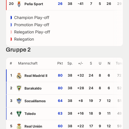
20
26
38
-41
7
5
26
29
Peña Sport
Champion Play-off
Promotion Play-off
Relegation Play-off
Relegation
Gruppe 2
#
Mannschaft
Pkt
Sp.
+/-
S
U
N
Tore
1
80
38
+32
24
8
6
72
Real Madrid II
2
80
38
+28
24
8
6
52
Barakaldo
3
64
38
+8
19
7
12
51
Socuéllamos
4
63
38
+16
18
9
11
49
Toledo
5
60
38
+22
17
9
12
59
Real Unión