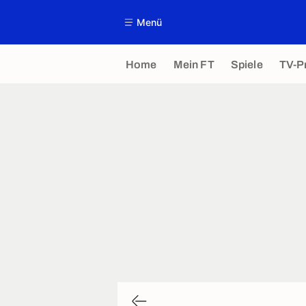
Menü
Home
Mein FT
Spiele
TV-P