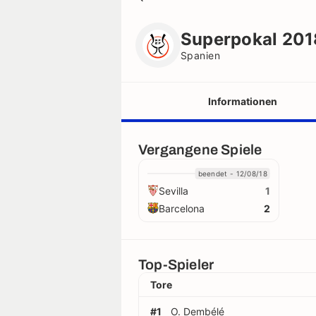
Superpokal 2018/2019
Spanien
Superpokal 20
Spanien
Informationen
Vereine
Vergangene Spiele
beendet - 12/08/18
Schiedsrichter
Sevilla
1
Barcelona
2
Rekorde
trikots
Top-Spieler
Tore
#1
O. Dembélé