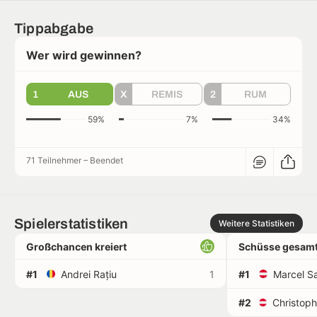
Tippabgabe
Wer wird gewinnen?
1
AUS
X
REMIS
2
RUM
59%
7%
34%
71 Teilnehmer
–
Beendet
Spielerstatistiken
Weitere Statistiken
Großchancen kreiert
Schüsse gesamt
#1
Andrei Rațiu
1
#1
Marcel Sa
#2