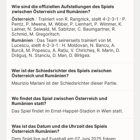
Wie sind die offiziellen Aufstellungen des Spiels
zwischen Österreich und Rumänien?
Österreich
: Trainiert von R. Rangnick, stellt 4-2-3-1 : P.
Pentz, P. Mwene, M. Wöber, P. Lienhart, P. Wimmer, K.
Laimer, N. Seiwald, M. Sabitzer, C. Baumgartner, R.
Schmid, M. Gregoritsch.
Rumänien
: Das Team seinerseits trainiert von M.
Lucescu, stellt 4-2-3-1 : H. Moldovan, N. Bancu, A.
Burcă, M. Popescu, A. Rațiu, V. Chiricheș, R. Marin, D.
Drăguș, N. Stanciu, D. Man, D. Bîrligea.
Wer ist der Schiedsrichter des Spiels zwischen
Österreich und Rumänien?
Maurizio Mariani ist der Schiedsrichter dieser Partie.
Wo findet das Spiel zwischen Österreich und
Rumänien statt?
Das Spiel findet im Ernst-Happel-Stadion in Wien statt.
Was ist das Datum und die Uhrzeit des Spiels
Österreich Rumänien?
Dem Spiel live auf Fussball am 07 Juni 2025 folgen,