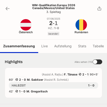
2
-
1
WM-Qualifikation Europa 2026
Canada/Mexico/United States
beendet
3. Spieltag
07/06/2025
2
-
1
HZ.:
1-0
Österreich
Rumänien
beendet
Zusammenfassung
Live
Aufstellung
Stats
Tabelle
Highlights
Alles sehen (15)
(Assist A. Rațiu.)
F. Tănase
2 - 1
90+5'
60'
2 - 0
M. Sabitzer
(Assist R. Schmid.)
HALBZEIT
1 - 0
42'
1 - 0
M. Gregoritsch