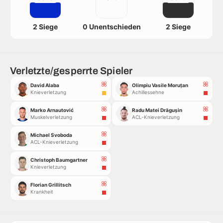
2 Siege
0 Unentschieden
2 Siege
Verletzte/gesperrte Spieler
David Alaba
Olimpiu Vasile Moruțan
Knieverletzung
Achillessehne
Marko Arnautović
Radu Matei Drăgușin
Muskelverletzung
ACL-Knieverletzung
Michael Svoboda
ACL-Knieverletzung
Christoph Baumgartner
Knieverletzung
Florian Grillitsch
Krankheit