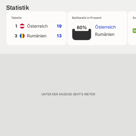
Statistik
Tabelle
Ballbesitz in Prozent
Sc
1
Österreich
19
Österreich
60%
1
Rumänien
3
Rumänien
13
UNTER DER ANZEIGE GEHT'S WEITER