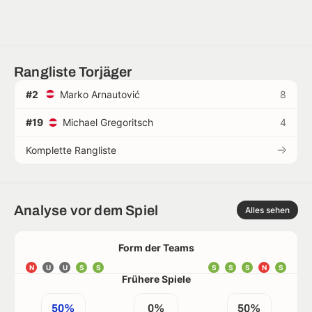
Rangliste Torjäger
#2
Marko Arnautović
8
#19
Michael Gregoritsch
4
Komplette Rangliste
Analyse vor dem Spiel
Alles sehen
Form der Teams
N
U
U
S
S
S
S
S
N
S
Frühere Spiele
50%
0%
50%