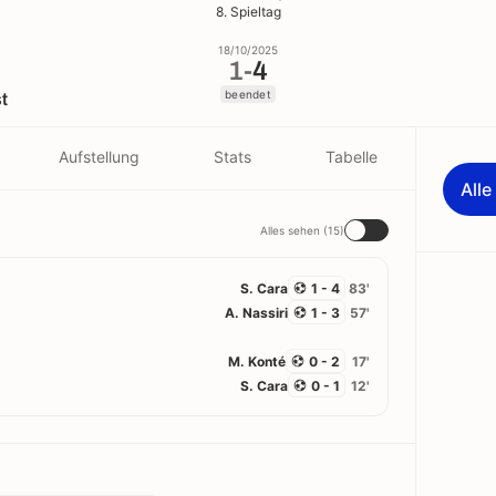
8. Spieltag
18/10/2025
1
-
4
beendet
t
Aufstellung
Stats
Tabelle
All
Alles sehen (15)
S. Cara
1 - 4
83'
A. Nassiri
1 - 3
57'
M. Konté
0 - 2
17'
S. Cara
0 - 1
12'