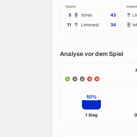
Tabelle
Aufstel
5
Istres
43
Li
11
Limonest
34
Is
Analyse vor dem Spiel
S
U
U
N
N
50%
1 Sieg
0