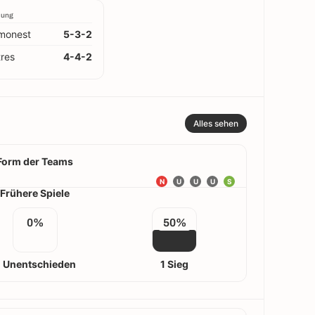
lung
monest
5-3-2
tres
4-4-2
Alles sehen
Form der Teams
N
U
U
U
S
Frühere Spiele
0%
50%
 Unentschieden
1 Sieg