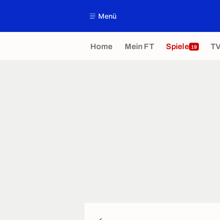
Menü
Home
Mein FT
Spiele
T
19