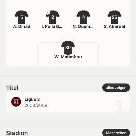
5
2
4
25
A. Dihad
I. Polla Boyom
N. Quemard
S. Abergel
30
W. Matimbou
Titel
alles zeigen
1
Ligue 3
2008/2009
Stadion
Mehr sehen