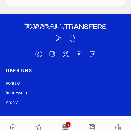
ÜBER UNS
Kontakt
Impressum
Archiv
@ FussballTransfers.com 2009-2026
Aktualisiert 22:46
6