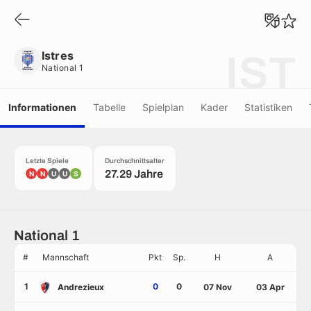
Istres
National 1
Istres
IST
National 1
Informationen
Tabelle
Spielplan
Kader
Statistiken
Letzte Spiele
Durchschnittsalter
27.29 Jahre
N
N
U
U
S
National 1
#
Mannschaft
Pkt
Sp.
H
A
1
0
0
Andrezieux
07 Nov
03 Apr