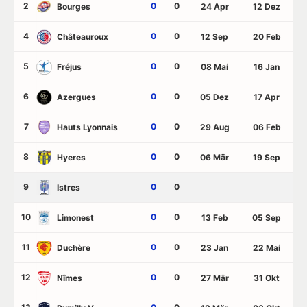
2
0
0
Bourges
24 Apr
12 Dez
4
0
0
Châteauroux
12 Sep
20 Feb
5
0
0
Fréjus
08 Mai
16 Jan
6
0
0
Azergues
05 Dez
17 Apr
7
0
0
Hauts Lyonnais
29 Aug
06 Feb
8
0
0
Hyeres
06 Mär
19 Sep
9
0
0
Istres
10
0
0
Limonest
13 Feb
05 Sep
11
0
0
Duchère
23 Jan
22 Mai
12
0
0
Nîmes
27 Mär
31 Okt