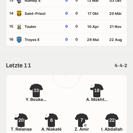
13
0
0
Rumilly V.
13 Mär
03 Okt
14
0
0
Saint-Priest
17 Okt
20 Mär
15
0
0
Toulon
10 Apr
21 Nov
16
0
0
Troyes II
29 Mai
22 Aug
Letzte 11
4-4-2
33
18
Y. Boukeroucha
A. Mokhtari
20
6
7
22
T. Relange
A. Niakaté
Z. Amir
I. Abdallah