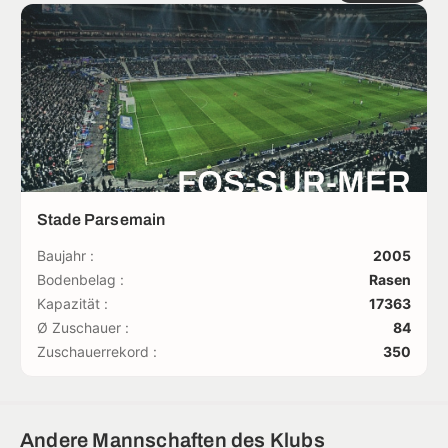
FOS-SUR-MER
Stade Parsemain
Baujahr :
2005
Bodenbelag :
Rasen
Kapazität :
17363
Ø Zuschauer :
84
Zuschauerrekord :
350
Andere Mannschaften des Klubs