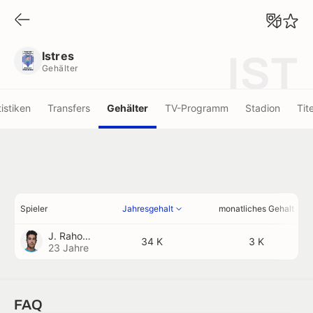
Istres
Gehälter
Istres
IST
Gehälter
tistiken
Transfers
Gehälter
TV-Programm
Stadion
Tite
Spieler
Jahresgehalt
monatliches Gehalt
J. Rahou
34 K
3 K
23 Jahre
FAQ