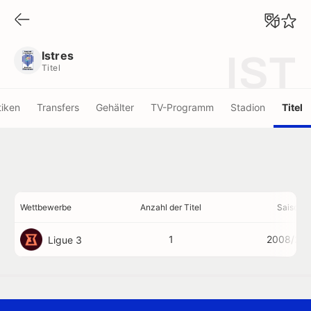
Istres
Titel
Istres
IST
Titel
tiken
Transfers
Gehälter
TV-Programm
Stadion
Titel
Wettbewerbe
Anzahl der Titel
Saisons
1
2008/20
Ligue 3