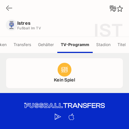
Istres
Fußball Im TV
Istres
IST
Fußball Im TV
iken
Transfers
Gehälter
TV-Programm
Stadion
Titel
Kein Spiel