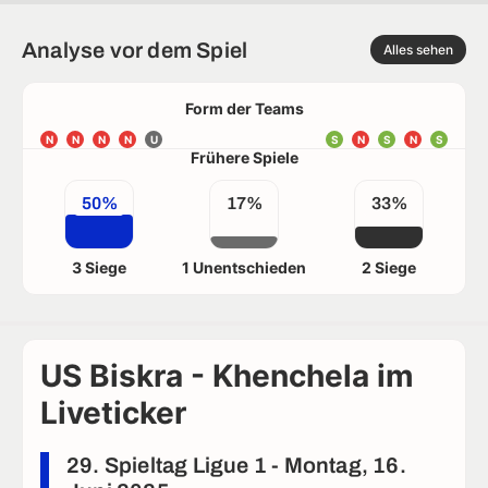
Analyse vor dem Spiel
Alles sehen
Form der Teams
N
N
N
N
U
S
N
S
N
S
Frühere Spiele
50%
17%
33%
3 Siege
1 Unentschieden
2 Siege
US Biskra - Khenchela im
Liveticker
29. Spieltag Ligue 1 - Montag, 16.