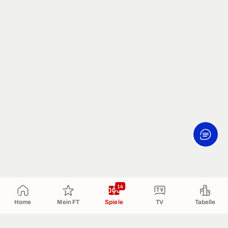
14
Home
Mein FT
Spiele
TV
Tabelle