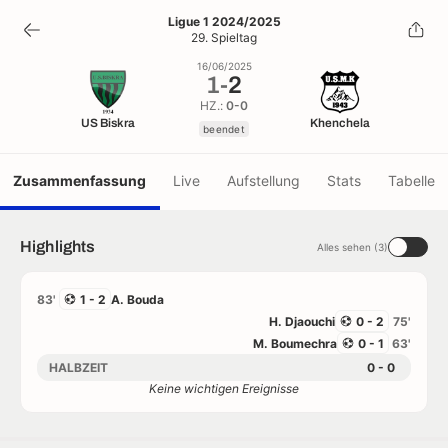
1
-
2
Ligue 1 2024/2025
29. Spieltag
beendet
16/06/2025
1
-
2
HZ.:
0-0
US Biskra
Khenchela
beendet
Zusammenfassung
Live
Aufstellung
Stats
Tabelle
Highlights
Alles sehen (3)
83'
1 - 2
A. Bouda
H. Djaouchi
0 - 2
75'
M. Boumechra
0 - 1
63'
HALBZEIT
0 - 0
Keine wichtigen Ereignisse