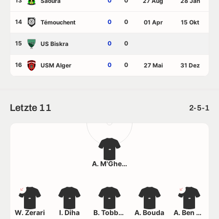
13
0
0
Saoura
27 Aug
28 Jan
14
0
0
Témouchent
01 Apr
15 Okt
15
0
0
US Biskra
16
0
0
USM Alger
27 Mai
31 Dez
Letzte 11
2-5-1
-
A. M'Ghezzi Bakhouche
-
-
-
-
-
W. Zerari
I. Diha
B. Tobbeche
A. Bouda
A. Ben Zetta