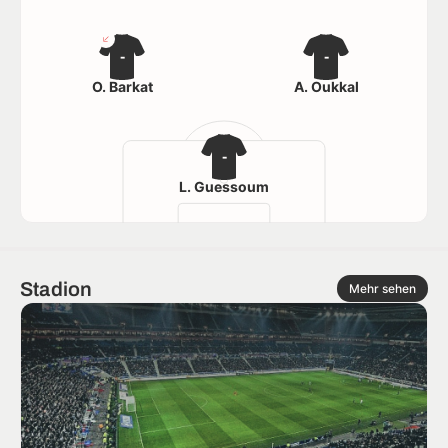
-
-
O. Barkat
A. Oukkal
-
L. Guessoum
Stadion
Mehr sehen