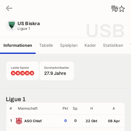
US Biskra
Ligue 1
US Biskra
USB
Ligue 1
Informationen
Tabelle
Spielplan
Kader
Statistiken
Letzte Spiele
Durchschnittsalter
27.9 Jahre
N
N
N
N
N
Ligue 1
#
Mannschaft
Pkt
Sp.
H
A
1
0
0
ASO Chlef
22 Okt
08 Apr