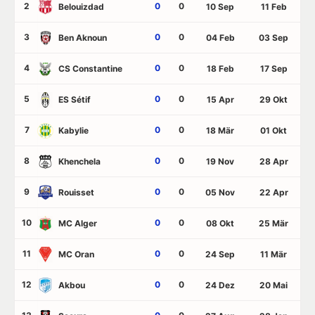
2
0
0
Belouizdad
10 Sep
11 Feb
3
0
0
Ben Aknoun
04 Feb
03 Sep
4
0
0
CS Constantine
18 Feb
17 Sep
5
0
0
ES Sétif
15 Apr
29 Okt
7
0
0
Kabylie
18 Mär
01 Okt
8
0
0
Khenchela
19 Nov
28 Apr
9
0
0
Rouisset
05 Nov
22 Apr
10
0
0
MC Alger
08 Okt
25 Mär
11
0
0
MC Oran
24 Sep
11 Mär
12
0
0
Akbou
24 Dez
20 Mai