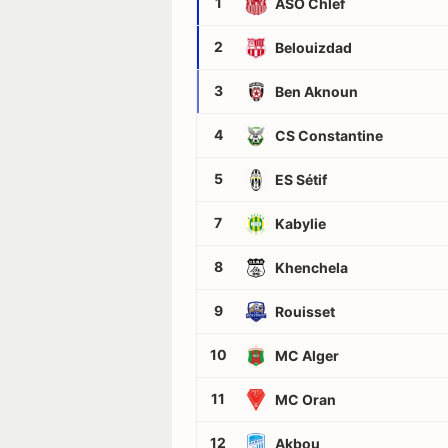
1
ASO Chlef
2
Belouizdad
3
Ben Aknoun
4
CS Constantine
5
ES Sétif
7
Kabylie
8
Khenchela
9
Rouisset
10
MC Alger
11
MC Oran
12
Akbou