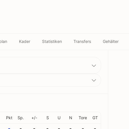
plan
Kader
Statistiken
Transfers
Gehälter
Pkt
Sp.
+/-
S
U
N
Tore
GT