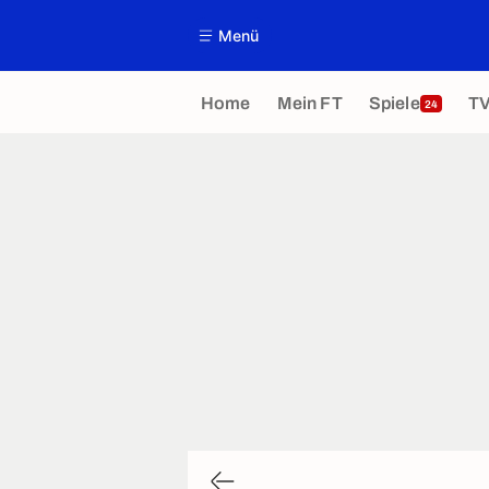
Menü
Home
Mein FT
Spiele
T
24