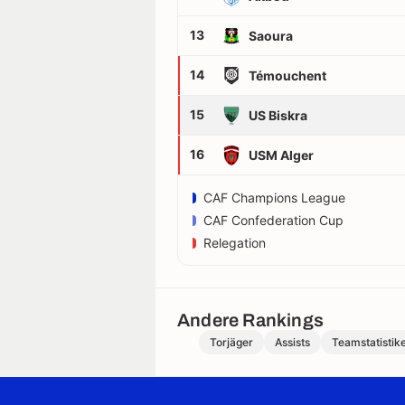
13
Saoura
14
Témouchent
15
US Biskra
16
USM Alger
CAF Champions League
CAF Confederation Cup
Relegation
Andere Rankings
Torjäger
Assists
Teamstatistik