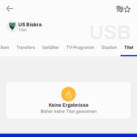
US Biskra
Titel
US Biskra
USB
Titel
tiken
Transfers
Gehälter
TV-Programm
Stadion
Titel
Keine Ergebnisse
Bisher keine Titel gewonnen