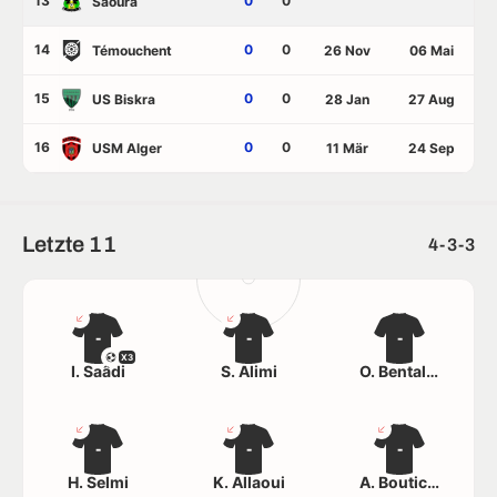
13
0
0
Saoura
14
0
0
Témouchent
26 Nov
06 Mai
15
0
0
US Biskra
28 Jan
27 Aug
16
0
0
USM Alger
11 Mär
24 Sep
Letzte 11
4-3-3
-
-
-
X3
I. Saâdi
S. Alimi
O. Bentaleb
-
-
-
H. Selmi
K. Allaoui
A. Boutiche