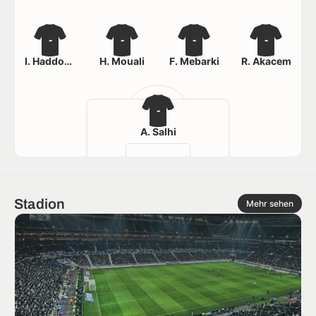
-
-
-
-
I. Haddouche
H. Mouali
F. Mebarki
R. Akacem
-
A. Salhi
Stadion
Mehr sehen