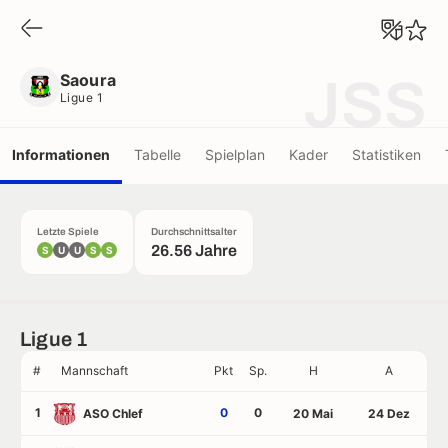
Saoura
Ligue 1
Saoura
JSS
Ligue 1
Informationen
Tabelle
Spielplan
Kader
Statistiken
Letzte Spiele
Durchschnittsalter
26.56 Jahre
S
U
U
S
S
Ligue 1
#
Mannschaft
Pkt
Sp.
H
A
1
0
0
ASO Chlef
20 Mai
24 Dez