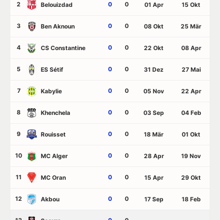
2
0
0
Belouizdad
01 Apr
15 Okt
3
0
0
Ben Aknoun
08 Okt
25 Mär
4
0
0
CS Constantine
22 Okt
08 Apr
5
0
0
ES Sétif
31 Dez
27 Mai
7
0
0
Kabylie
05 Nov
22 Apr
8
0
0
Khenchela
03 Sep
04 Feb
9
0
0
Rouisset
18 Mär
01 Okt
10
0
0
MC Alger
28 Apr
19 Nov
11
0
0
MC Oran
15 Apr
29 Okt
12
0
0
Akbou
17 Sep
18 Feb