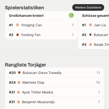
Spielerstatistiken
Weitere Statistiken
Großchancen kreiert
Schüsse gesamt
#1
Yongjing Cao
1
#1
Jian Liu
#2
Yunlong Fan
1
#2
#3
Baojie Zh
Rangliste Torjäger
#20
Bubacarr Steve Trawally
11
#24
Makhete Diop
10
#31
Ayub Timbe Masika
7
#31
Benjamin Moukandjo
7