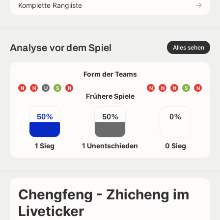
Komplette Rangliste
Analyse vor dem Spiel
Alles sehen
Form der Teams
N
N
U
S
N
N
N
N
S
N
Frühere Spiele
50%
50%
0%
1 Sieg
1 Unentschieden
0 Sieg
Chengfeng - Zhicheng im
Liveticker