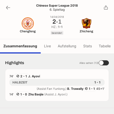
2
-
1
Chinese Super League 2018
6. Spieltag
beendet
14/04/2018
2
-
1
HZ.:
1-1
Chengfeng
Zhicheng
beendet
Zusammenfassung
Live
Aufstellung
Stats
Tabelle
Highlights
Alles sehen (13)
74'
2 - 1
J. Ayoví
HALBZEIT
1 - 1
(Assist Fan Yunlong.)
B. Trawally
1 - 1
45+1'
14'
1 - 0
Zhu Baojie
(Assist J. Ayoví.)