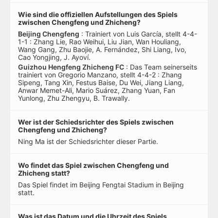
Wie sind die offiziellen Aufstellungen des Spiels
zwischen Chengfeng und Zhicheng?
Beijing Chengfeng
: Trainiert von Luis García, stellt 4-4-
1-1 : Zhang Lie, Rao Weihui, Liu Jian, Wan Houliang,
Wang Gang, Zhu Baojie, A. Fernández, Shi Liang, Ivo,
Cao Yongjing, J. Ayoví.
Guizhou Hengfeng Zhicheng FC
: Das Team seinerseits
trainiert von Gregorio Manzano, stellt 4-4-2 : Zhang
Sipeng, Tang Xin, Festus Baise, Du Wei, Jiang Liang,
Anwar Memet-Ali, Mario Suárez, Zhang Yuan, Fan
Yunlong, Zhu Zhengyu, B. Trawally.
Wer ist der Schiedsrichter des Spiels zwischen
Chengfeng und Zhicheng?
Ning Ma ist der Schiedsrichter dieser Partie.
Wo findet das Spiel zwischen Chengfeng und
Zhicheng statt?
Das Spiel findet im Beijing Fengtai Stadium in Beijing
statt.
Was ist das Datum und die Uhrzeit des Spiels