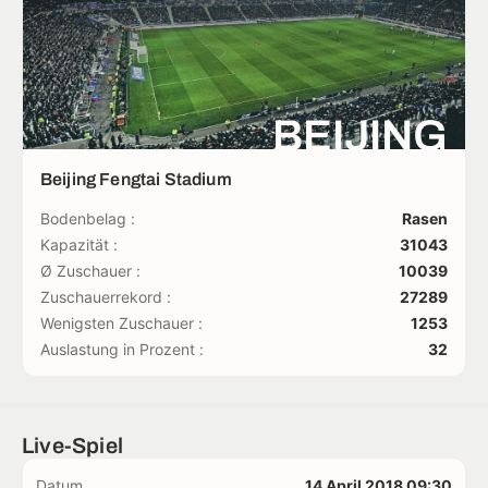
BEIJING
Beijing Fengtai Stadium
Bodenbelag :
Rasen
Kapazität :
31043
Ø Zuschauer :
10039
Zuschauerrekord :
27289
Wenigsten Zuschauer :
1253
Auslastung in Prozent :
32
Live-Spiel
Datum
14 April 2018 09:30