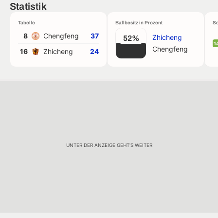
Statistik
Tabelle
Ballbesitz in Prozent
Sc
8
Chengfeng
37
Zhicheng
52%
1
Chengfeng
16
Zhicheng
24
UNTER DER ANZEIGE GEHT'S WEITER