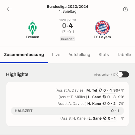
0
-
4
Bundesliga 2023/2024
1. Spieltag
beendet
18/08/2023
0
-
4
HZ.:
0-1
Bremen
FC Bayern
beendet
Zusammenfassung
Live
Aufstellung
Stats
Tabelle
Highlights
Alles sehen (17)
(Assist A. Davies.)
M. Tel
0 - 4
90+4'
(Assist T. Müller.)
L. Sané
0 - 3
90'
(Assist A. Davies.)
H. Kane
0 - 2
74'
HALBZEIT
0 - 1
(Assist H. Kane.)
L. Sané
0 - 1
4'