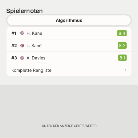
Spielernoten
Algorithmus
#1
H. Kane
8.4
#2
L. Sané
8.2
#3
A. Davies
8.1
Komplette Rangliste
UNTER DER ANZEIGE GEHT'S WEITER