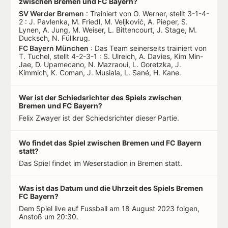
zwischen Bremen und FC Bayern?
SV Werder Bremen
: Trainiert von O. Werner, stellt 3-1-4-
2 : J. Pavlenka, M. Friedl, M. Veljković, A. Pieper, S.
Lynen, A. Jung, M. Weiser, L. Bittencourt, J. Stage, M.
Ducksch, N. Füllkrug.
FC Bayern München
: Das Team seinerseits trainiert von
T. Tuchel, stellt 4-2-3-1 : S. Ulreich, A. Davies, Kim Min-
Jae, D. Upamecano, N. Mazraoui, L. Goretzka, J.
Kimmich, K. Coman, J. Musiala, L. Sané, H. Kane.
Wer ist der Schiedsrichter des Spiels zwischen
Bremen und FC Bayern?
Felix Zwayer ist der Schiedsrichter dieser Partie.
Wo findet das Spiel zwischen Bremen und FC Bayern
statt?
Das Spiel findet im Weserstadion in Bremen statt.
Was ist das Datum und die Uhrzeit des Spiels Bremen
FC Bayern?
Dem Spiel live auf Fussball am 18 August 2023 folgen,
Anstoß um 20:30.