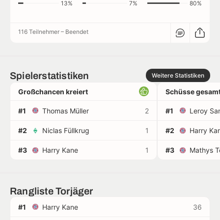
13%
7%
80%
116 Teilnehmer
–
Beendet
Spielerstatistiken
Weitere Statistiken
Großchancen kreiert
Schüsse gesamt
#1
Thomas Müller
2
#1
Leroy Sa
#2
Niclas Füllkrug
1
#2
Harry Ka
#3
Harry Kane
1
#3
Mathys T
Rangliste Torjäger
#1
Harry Kane
36