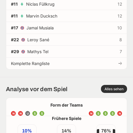
#11
Niclas Füllkrug
12
#11
Marvin Ducksch
12
#17
Jamal Musiala
10
#22
Leroy Sané
8
#29
Mathys Tel
7
Komplette Rangliste
Analyse vor dem Spiel
Alles sehen
Form der Teams
N
N
U
S
S
N
S
S
S
N
Frühere Spiele
10%
14%
76%