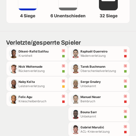
4 Siege
6 Unentschieden
32 Siege
Verletzte/gesperrte Spieler
Dikeni-Rafid Salifou
Raphaël Guerreiro
Krankheit
Wadenverletzung
Nick Woltemade
Tarek Buchmann
Rückenverletzung
Oberschenkelverletzung
Naby Keïta
Serge Gnabry
Leistenverletzung
Unbekannt
Felix Agu
Manuel Neuer
Kniescheibenbruch
Beinbruch
Bouna Sarr
Unbekannt
Gabriel Marušić
ACL-Knieverletzung