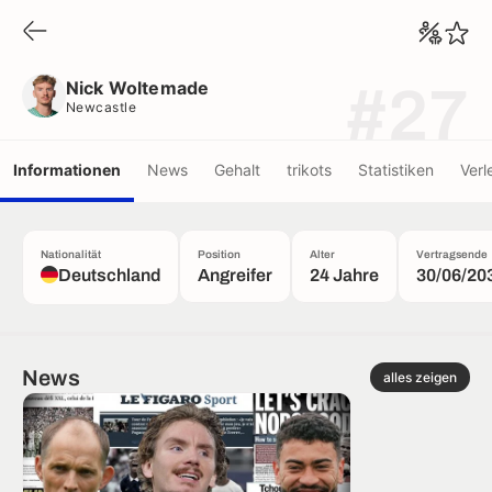
Nick Woltemade
Newcastle
Nick Woltemade
#27
Newcastle
Informationen
News
Gehalt
trikots
Statistiken
Verl
Nationalität
Position
Alter
Vertragsende
Deutschland
Angreifer
24 Jahre
30/06/20
News
alles zeigen