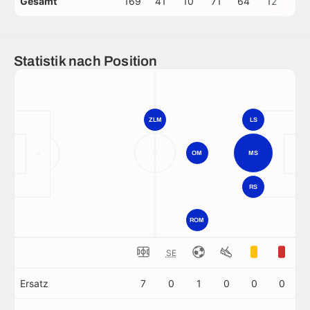
Gesamt
169
41
10
71
64
12
1
Statistik nach Position
ZLM
LS
OM
MS
RS
ROM
SE
Ersatz
7
0
1
0
0
0