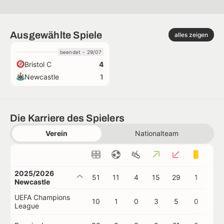
Ausgewählte Spiele
alles zeigen
beendet - 29/07
Bristol C
4
Newcastle
1
Die Karriere des Spielers
Verein
Nationalteam
2025/2026
51
11
4
15
29
1
0
Newcastle
UEFA Champions
10
1
0
3
5
0
0
League