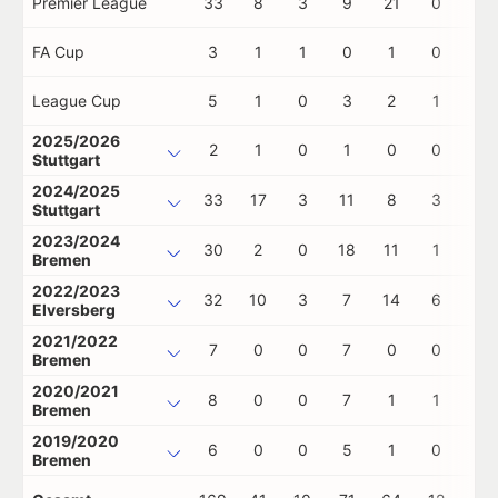
Premier League
33
8
3
9
21
0
0
FA Cup
3
1
1
0
1
0
0
League Cup
5
1
0
3
2
1
0
2025/2026
2
1
0
1
0
0
0
Stuttgart
2024/2025
33
17
3
11
8
3
1
Stuttgart
2023/2024
30
2
0
18
11
1
0
Bremen
2022/2023
32
10
3
7
14
6
0
Elversberg
2021/2022
7
0
0
7
0
0
0
Bremen
2020/2021
8
0
0
7
1
1
0
Bremen
2019/2020
6
0
0
5
1
0
0
Bremen