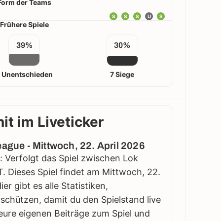
Form der Teams
S
S
S
U
S
Frühere Spiele
39%
30%
 Unentschieden
7 Siege
it im Liveticker
eague - Mittwoch, 22. April 2026
: Verfolgt das Spiel zwischen Lok
T. Dieses Spiel findet am Mittwoch, 22.
er gibt es alle Statistiken,
schützen, damit du den Spielstand live
eure eigenen Beiträge zum Spiel und