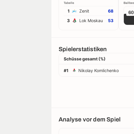
Tabelle
Ballbes
1
Zenit
68
6
3
Lok Moskau
53
Spielerstatistiken
Schüsse gesamt (%)
#1
Nikolay Komlichenko
Analyse vor dem Spiel