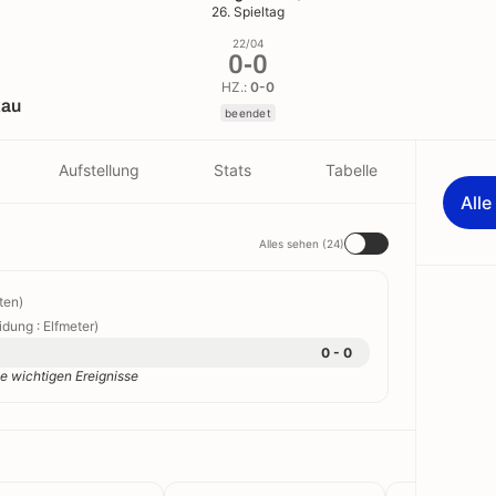
26. Spieltag
22/04
0
-
0
HZ.:
0-0
kau
beendet
Aufstellung
Stats
Tabelle
All
Alles sehen (24)
ten)
dung : Elfmeter)
0 - 0
e wichtigen Ereignisse