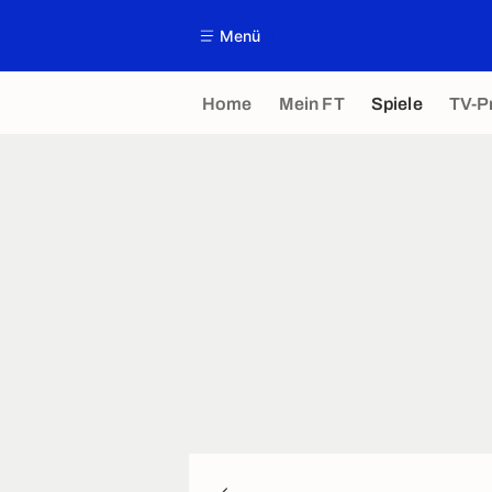
Menü
Home
Mein FT
Spiele
TV-P