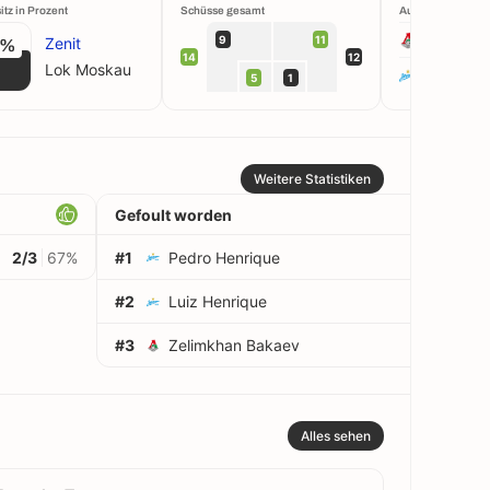
itz in Prozent
Schüsse gesamt
Aufstellung
Lok Mos
9
11
Zenit
0%
14
12
Lok Moskau
Zenit
5
1
Weitere Statistiken
Gefoult worden
2/3
67%
#1
Pedro Henrique
3
#2
Luiz Henrique
3
#3
Zelimkhan Bakaev
3
Alles sehen