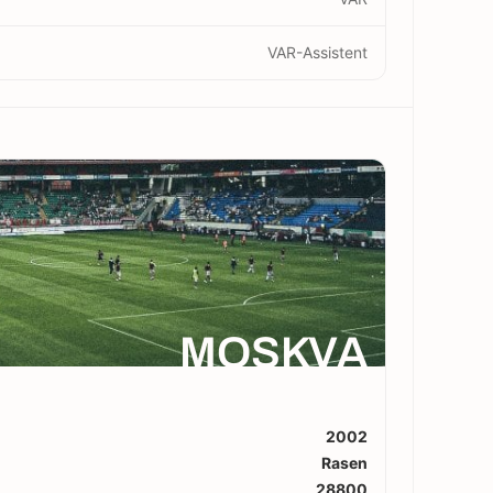
VAR-Assistent
MOSKVA
2002
Rasen
28800