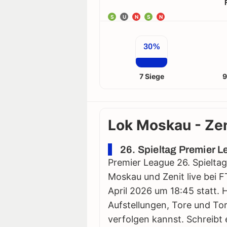
S
U
N
S
N
30%
7 Siege
9
Lok Moskau - Zen
26. Spieltag Premier L
Premier League 26. Spieltag
Moskau und Zenit live bei F
April 2026 um 18:45 statt. Hi
Aufstellungen, Tore und Tor
verfolgen kannst. Schreibt 