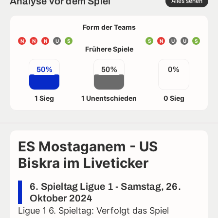
Analyse vor dem Spiel
Alles sehen
Form der Teams
N
N
N
U
S
S
N
U
U
S
Frühere Spiele
50%
50%
0%
1 Sieg
1 Unentschieden
0 Sieg
ES Mostaganem - US
Biskra im Liveticker
6. Spieltag Ligue 1 - Samstag, 26.
Oktober 2024
Ligue 1 6. Spieltag: Verfolgt das Spiel