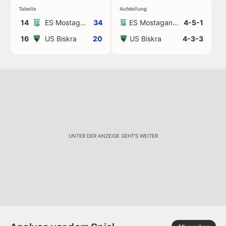
Tabelle
Aufstellung
14
ES Mostaganem
34
ES Mostaganem
4-5-1
16
US Biskra
20
US Biskra
4-3-3
UNTER DER ANZEIGE GEHT'S WEITER