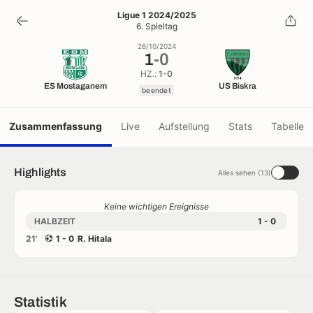
1
-
0
Ligue 1 2024/2025
6. Spieltag
beendet
26/10/2024
1
-
0
HZ.:
1-0
ES Mostaganem
US Biskra
beendet
Zusammenfassung
Live
Aufstellung
Stats
Tabelle
Highlights
Alles sehen (13)
Keine wichtigen Ereignisse
HALBZEIT
1 - 0
21'
1 - 0
R. Hitala
Statistik