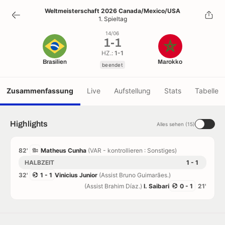
1
-
1
Weltmeisterschaft 2026 Canada/Mexico/USA
1. Spieltag
beendet
14/06
1
-
1
HZ.:
1-1
Brasilien
Marokko
beendet
Zusammenfassung
Live
Aufstellung
Stats
Tabelle
Highlights
Alles sehen (15)
82'
Matheus Cunha
(VAR - kontrollieren : Sonstiges)
HALBZEIT
1 - 1
32'
1 - 1
Vinicius Junior
(Assist Bruno Guimarães.)
(Assist Brahim Díaz.)
I. Saibari
0 - 1
21'