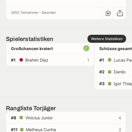
2855 Teilnehmer
–
Beendet
Spielerstatistiken
Weitere Statistiken
Großchancen kreiert
Schüsse gesamt
#1
Brahim Díaz
1
#1
Lucas Pa
#2
Danilo
#3
Igor Thia
Rangliste Torjäger
#8
Vinicius Junior
4
#11
Matheus Cunha
3