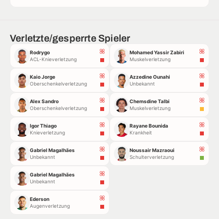
Verletzte/gesperrte Spieler
Rodrygo
Mohamed Yassir Zabiri
ACL-Knieverletzung
Muskelverletzung
Kaio Jorge
Azzedine Ounahi
Oberschenkelverletzung
Unbekannt
Alex Sandro
Chemsdine Talbi
Oberschenkelverletzung
Muskelverletzung
Igor Thiago
Rayane Bounida
Knieverletzung
Krankheit
Gabriel Magalhães
Noussair Mazraoui
Unbekannt
Schulterverletzung
Gabriel Magalhães
Unbekannt
Ederson
Augenverletzung