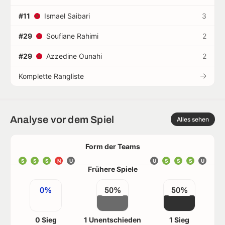
#11
Ismael Saibari
3
#29
Soufiane Rahimi
2
#29
Azzedine Ounahi
2
Komplette Rangliste
Analyse vor dem Spiel
Alles sehen
Form der Teams
S
S
S
N
U
U
S
S
S
U
Frühere Spiele
0%
50%
50%
0 Sieg
1 Unentschieden
1 Sieg