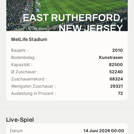
EAST RUTHERFORD,
NEW JERSEY
MetLife Stadium
Baujahr :
2010
Bodenbelag :
Kunstrasen
Kapazität :
82500
Ø Zuschauer :
52240
Zuschauerrekord :
68324
Wenigsten Zuschauer :
29321
Auslastung in Prozent :
72
Live-Spiel
Datum
14 Juni 2026 00:00