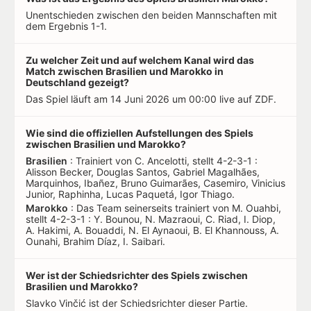
Unentschieden zwischen den beiden Mannschaften mit
dem Ergebnis 1-1.
Zu welcher Zeit und auf welchem Kanal wird das
Match zwischen Brasilien und Marokko in
Deutschland gezeigt?
Das Spiel läuft am 14 Juni 2026 um 00:00 live auf ZDF.
Wie sind die offiziellen Aufstellungen des Spiels
zwischen Brasilien und Marokko?
Brasilien
: Trainiert von C. Ancelotti, stellt 4-2-3-1 :
Alisson Becker, Douglas Santos, Gabriel Magalhães,
Marquinhos, Ibañez, Bruno Guimarães, Casemiro, Vinicius
Junior, Raphinha, Lucas Paquetá, Igor Thiago.
Marokko
: Das Team seinerseits trainiert von M. Ouahbi,
stellt 4-2-3-1 : Y. Bounou, N. Mazraoui, C. Riad, I. Diop,
A. Hakimi, A. Bouaddi, N. El Aynaoui, B. El Khannouss, A.
Ounahi, Brahim Díaz, I. Saibari.
Wer ist der Schiedsrichter des Spiels zwischen
Brasilien und Marokko?
Slavko Vinčić ist der Schiedsrichter dieser Partie.