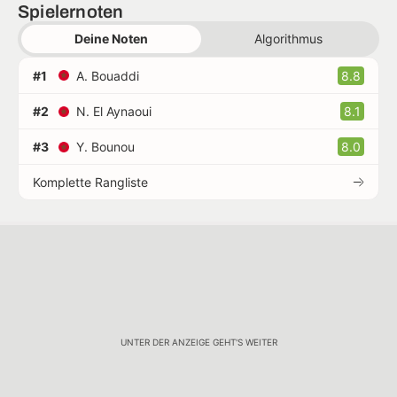
Spielernoten
Deine Noten
Algorithmus
#1
A. Bouaddi
8.8
#2
N. El Aynaoui
8.1
#3
Y. Bounou
8.0
Komplette Rangliste
UNTER DER ANZEIGE GEHT'S WEITER