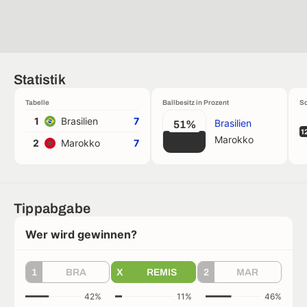
Statistik
Tabelle
Ballbesitz in Prozent
Sc
1
Brasilien
7
Brasilien
51%
1
Marokko
2
Marokko
7
Tippabgabe
Wer wird gewinnen?
1
BRA
X
REMIS
2
MAR
42%
11%
46%