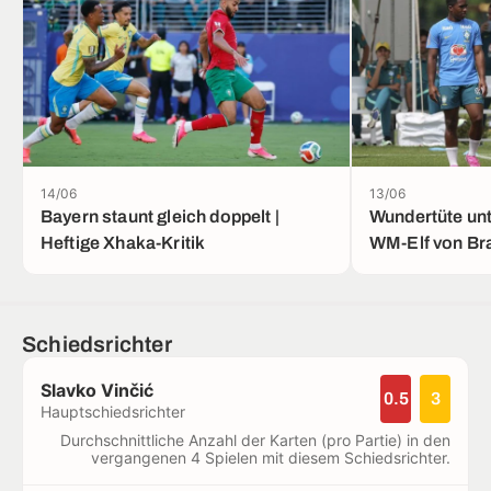
14/06
13/06
Bayern staunt gleich doppelt |
Wundertüte unt
Heftige Xhaka-Kritik
WM-Elf von Bra
Schiedsrichter
Slavko Vinčić
0.5
3
Hauptschiedsrichter
Durchschnittliche Anzahl der Karten (pro Partie) in den
vergangenen 4 Spielen mit diesem Schiedsrichter.