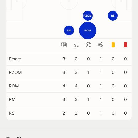
RZOM
RS
RM
ROM
SE
Ersatz
3
0
0
1
0
0
RZOM
3
3
1
1
0
0
ROM
4
4
0
1
0
0
RM
3
3
1
1
0
0
RS
2
2
0
1
0
0