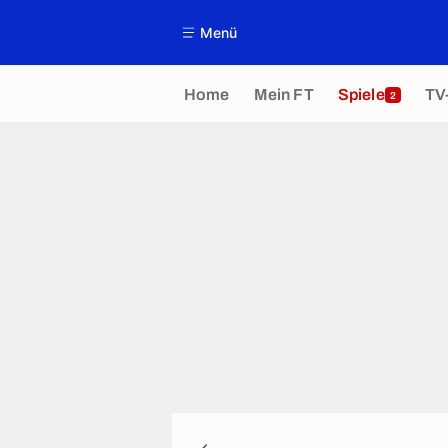
Menü
Home
Mein FT
Spiele
TV
2