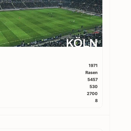
KÖLN
1971
Rasen
5457
530
2700
8