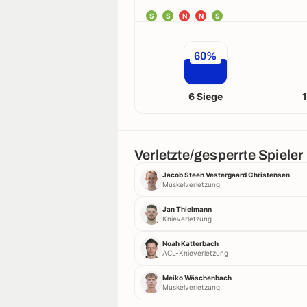
S
S
N
N
S
60%
6 Siege
Verletzte/gesperrte Spieler
Jacob Steen Vestergaard Christensen
Muskelverletzung
Jan Thielmann
Knieverletzung
Noah Katterbach
ACL-Knieverletzung
Meiko Wäschenbach
Muskelverletzung