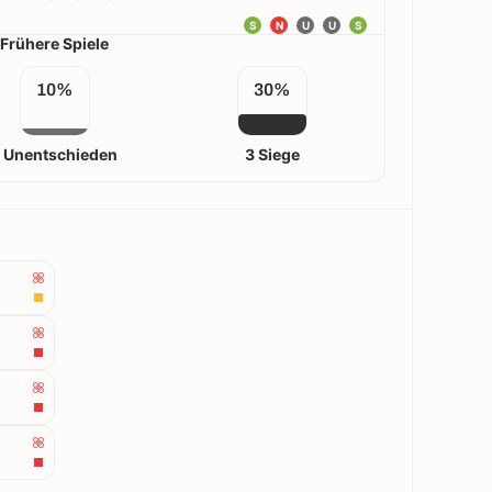
S
N
U
U
S
Frühere Spiele
10%
30%
1 Unentschieden
3 Siege