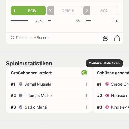
1
FCB
X
REMIS
2
S04
73%
8%
19%
77 Teilnehmer
–
Beendet
Spielerstatistiken
Weitere Statistiken
Großchancen kreiert
Schüsse gesamt
#1
Jamal Musiala
1
#1
Serge Gn
#2
Thomas Müller
1
#2
Noussair
#3
Sadio Mané
1
#3
Kingsley