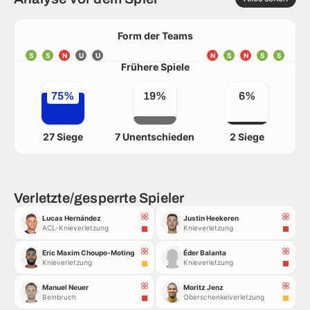
Form der Teams
S
S
N
U
U
N
S
N
S
S
Frühere Spiele
75%
19%
6%
27 Siege
7 Unentschieden
2 Siege
Verletzte/gesperrte Spieler
Lucas Hernández
Justin Heekeren
ACL-Knieverletzung
Knieverletzung
Eric Maxim Choupo-Moting
Éder Balanta
Knieverletzung
Knieverletzung
Manuel Neuer
Moritz Jenz
Beinbruch
Oberschenkelverletzung