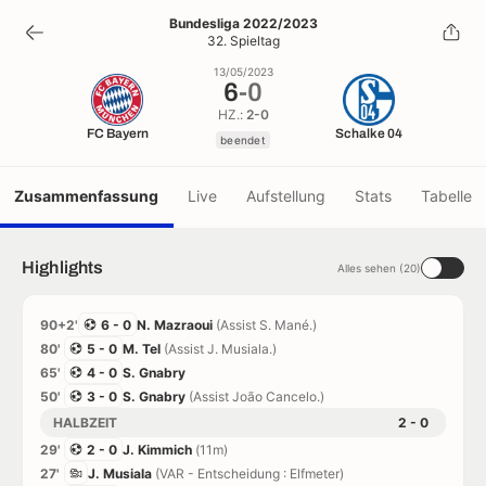
6
-
0
Bundesliga 2022/2023
32. Spieltag
beendet
13/05/2023
6
-
0
HZ.:
2-0
FC Bayern
Schalke 04
beendet
Zusammenfassung
Live
Aufstellung
Stats
Tabelle
Highlights
Alles sehen (20)
90+2'
6 - 0
N. Mazraoui
(Assist S. Mané.)
80'
5 - 0
M. Tel
(Assist J. Musiala.)
65'
4 - 0
S. Gnabry
50'
3 - 0
S. Gnabry
(Assist João Cancelo.)
HALBZEIT
2 - 0
29'
2 - 0
J. Kimmich
(11m)
27'
J. Musiala
(VAR - Entscheidung : Elfmeter)