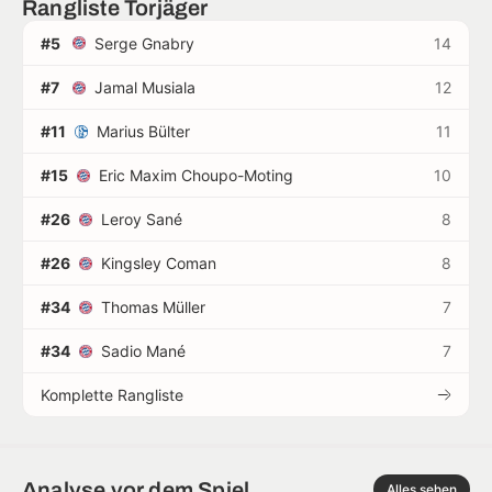
Rangliste Torjäger
#5
Serge Gnabry
14
#7
Jamal Musiala
12
#11
Marius Bülter
11
#15
Eric Maxim Choupo-Moting
10
#26
Leroy Sané
8
#26
Kingsley Coman
8
#34
Thomas Müller
7
#34
Sadio Mané
7
Komplette Rangliste
Analyse vor dem Spiel
Alles sehen