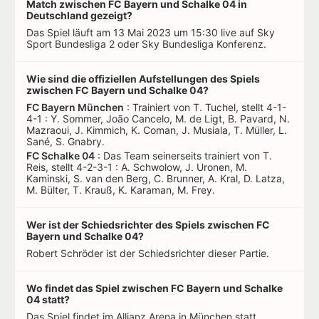
Match zwischen FC Bayern und Schalke 04 in
Deutschland gezeigt?
Das Spiel läuft am 13 Mai 2023 um 15:30 live auf Sky
Sport Bundesliga 2 oder Sky Bundesliga Konferenz.
Wie sind die offiziellen Aufstellungen des Spiels
zwischen FC Bayern und Schalke 04?
FC Bayern München
: Trainiert von T. Tuchel, stellt 4-1-
4-1 : Y. Sommer, João Cancelo, M. de Ligt, B. Pavard, N.
Mazraoui, J. Kimmich, K. Coman, J. Musiala, T. Müller, L.
Sané, S. Gnabry.
FC Schalke 04
: Das Team seinerseits trainiert von T.
Reis, stellt 4-2-3-1 : A. Schwolow, J. Uronen, M.
Kaminski, S. van den Berg, C. Brunner, A. Kral, D. Latza,
M. Bülter, T. Krauß, K. Karaman, M. Frey.
Wer ist der Schiedsrichter des Spiels zwischen FC
Bayern und Schalke 04?
Robert Schröder ist der Schiedsrichter dieser Partie.
Wo findet das Spiel zwischen FC Bayern und Schalke
04 statt?
Das Spiel findet im Allianz Arena in München statt.