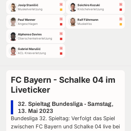
Josip Stanišić
Soichiro Kozuki
Muskelverletzung
Knöchelverletzung
Paul Wanner
Ralf Fährmann
Angeschlagen
Muskelriss
Alphonso Davies
Oberschenkelverletzung
Gabriel Marušić
ACL-Knieverletzung
FC Bayern - Schalke 04 im
Liveticker
32. Spieltag Bundesliga - Samstag,
13. Mai 2023
Bundesliga 32. Spieltag: Verfolgt das Spiel
zwischen FC Bayern und Schalke 04 live bei