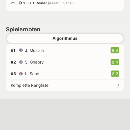
21'
1 - 0
T. Müller
(Assist L. Sané.)
Spielernoten
Algorithmus
#1
J. Musiala
8.8
#2
S. Gnabry
8.4
#3
L. Sané
8.2
Komplette Rangliste