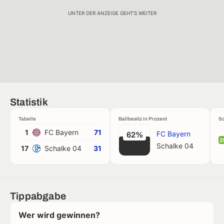
UNTER DER ANZEIGE GEHT'S WEITER
Statistik
Tabelle
Ballbesitz in Prozent
Sc
1
FC Bayern
71
FC Bayern
62%
2
Schalke 04
17
Schalke 04
31
Tippabgabe
Wer wird gewinnen?