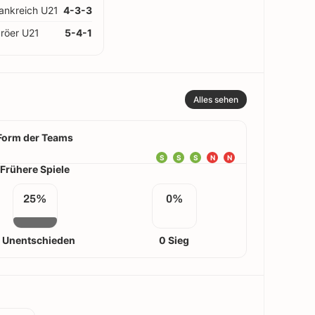
ankreich U21
4-3-3
röer U21
5-4-1
Alles sehen
Form der Teams
S
S
S
N
N
Frühere Spiele
25%
0%
1 Unentschieden
0 Sieg