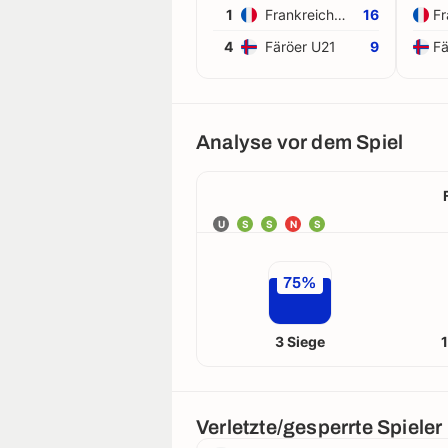
1
Frankreich U21
16
Fr
4
Färöer U21
9
Fä
Analyse vor dem Spiel
U
S
S
N
S
75%
3 Siege
Verletzte/gesperrte Spieler