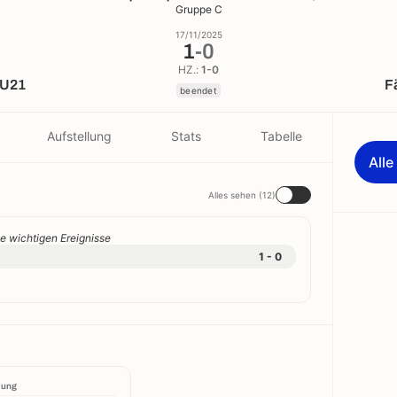
Gruppe C
17/11/2025
1
-
0
HZ.:
1-0
 U21
F
beendet
Aufstellung
Stats
Tabelle
All
Alles sehen (12)
e wichtigen Ereignisse
1 - 0
lung