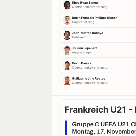
Nhoa Ryan Sangui
Oberschenkelverletzung
Robin François Philippe Risser
Kopfverletzung
Jean-Mattéo Bahoya
Unbekannt
Johann Lepenant
Angeschlagen
Kévin Danois
Oberschenkelverletzung
Guillaume Lino Restes
Oberschenkelverletzung
Frankreich U21 - 
Gruppe C UEFA U21 Ch
Montag, 17. Novembe