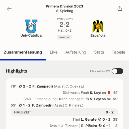
2
-
2
Primera Division 2023
8. Spieltag
beendet
12/03/2023
2
-
2
HZ.:
0-2
Univ Católica
Española
beendet
Zusammenfassung
Live
Aufstellung
Stats
Tabelle
Highlights
Alles sehen (22)
78'
2 - 2
F. Zampedri
(Assist C. Cuevas.)
(Schweres Foul)
S. Leyton
61'
(VAR - Entscheidung : Karte hochgestuft)
S. Leyton
59'
55'
1 - 2
F. Zampedri
(Assist C. Pinares.)
HALBZEIT
0 - 2
(11m)
L. Garate
0 - 2
38'
(Assist J. Tiznado.)
R. Piñeiro
0 - 1
2'