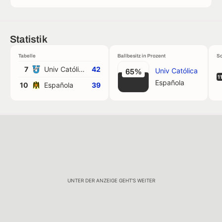
Statistik
Tabelle
Ballbesitz in Prozent
Sc
7
Univ Católica
42
Univ Católica
65%
1
Española
10
Española
39
UNTER DER ANZEIGE GEHT'S WEITER