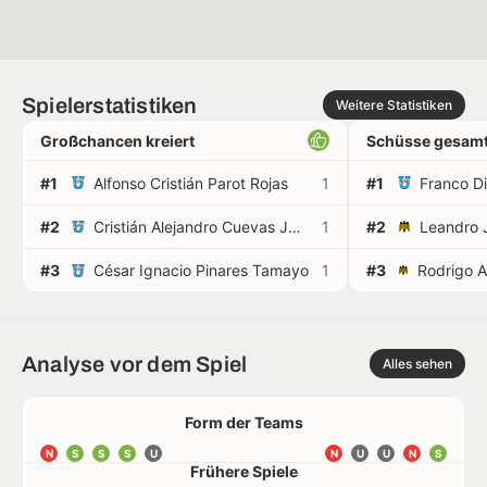
Spielerstatistiken
Weitere Statistiken
Großchancen kreiert
Schüsse gesamt
#1
Alfonso Cristián Parot Rojas
1
#1
Franco D
#2
Cristián Alejandro Cuevas Jara
1
#2
#3
César Ignacio Pinares Tamayo
1
#3
Analyse vor dem Spiel
Alles sehen
Form der Teams
N
S
S
S
U
N
U
U
N
S
Frühere Spiele