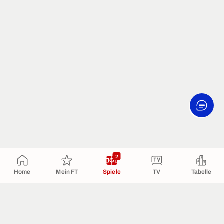
2
Home
Mein FT
Spiele
TV
Tabelle