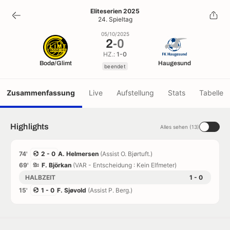
2
-
0
Eliteserien 2025
24. Spieltag
beendet
05/10/2025
2
-
0
HZ.:
1-0
Bodø/Glimt
Haugesund
beendet
Zusammenfassung
Live
Aufstellung
Stats
Tabelle
Highlights
Alles sehen (13)
74'
2 - 0
A. Helmersen
(Assist O. Bjørtuft.)
69'
F. Björkan
(VAR - Entscheidung : Kein Elfmeter)
HALBZEIT
1 - 0
15'
1 - 0
F. Sjøvold
(Assist P. Berg.)