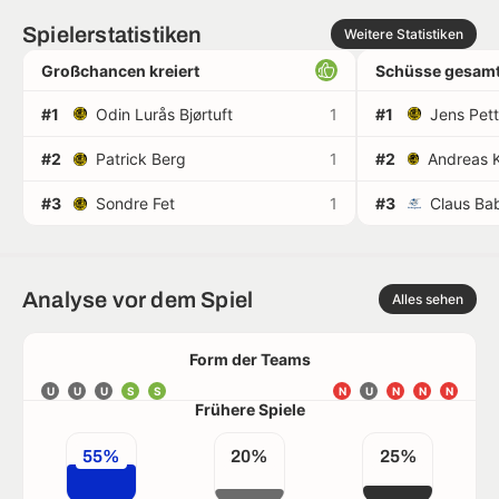
Spielerstatistiken
Weitere Statistiken
Großchancen kreiert
Schüsse gesamt
#1
Odin Lurås Bjørtuft
1
#1
Jens Pet
#2
Patrick Berg
1
#2
#3
Sondre Fet
1
#3
Claus Ba
Analyse vor dem Spiel
Alles sehen
Form der Teams
U
U
U
S
S
N
U
N
N
N
Frühere Spiele
55%
20%
25%