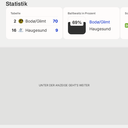
Statistik
Tabelle
Ballbesitz in Prozent
Sc
2
Bodø/Glimt
70
Bodø/Glimt
69%
3
Haugesund
16
Haugesund
9
UNTER DER ANZEIGE GEHT'S WEITER