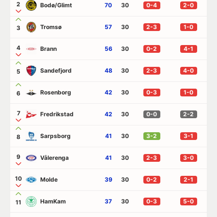
2
Bodø/Glimt
70
30
0-4
2-0
Tromsø
57
30
2-3
1-0
3
4
Brann
56
30
0-2
4-1
Sandefjord
48
30
2-3
4-0
5
Rosenborg
42
30
0-3
1-0
6
7
Fredrikstad
42
30
0-0
2-2
Sarpsborg
41
30
3-2
3-1
8
9
Vålerenga
41
30
2-3
3-0
10
Molde
39
30
0-2
2-1
HamKam
37
30
0-3
5-0
11