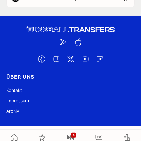
ÜBER UNS
Kontakt
Impressum
Archiv
@ FussballTransfers.com 2009-2026
Aktualisiert 13:16
4