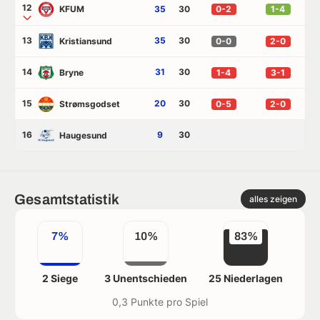
12
KFUM
35
30
0-2
1-4
13
35
30
Kristiansund
0-0
2-0
14
31
30
Bryne
1-4
3-1
15
20
30
Strømsgodset
0-5
2-0
16
9
30
Haugesund
Gesamtstatistik
alles zeigen
7%
10%
83%
2 Siege
3 Unentschieden
25 Niederlagen
0,3 Punkte pro Spiel