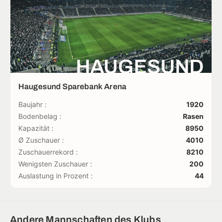
HAUGESUND
Haugesund Sparebank Arena
Baujahr :
1920
Bodenbelag :
Rasen
Kapazität :
8950
Ø Zuschauer :
4010
Zuschauerrekord :
8210
Wenigsten Zuschauer :
200
Auslastung in Prozent :
44
Andere Mannschaften des Klubs