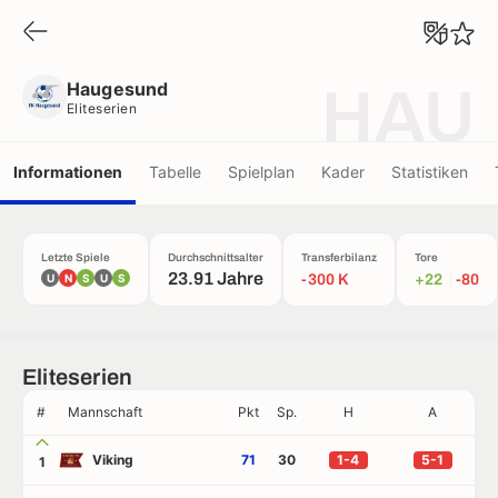
Haugesund
Eliteserien
Haugesund
HAU
Eliteserien
Informationen
Tabelle
Spielplan
Kader
Statistiken
Letzte Spiele
Durchschnittsalter
Transferbilanz
Tore
23.91 Jahre
U
N
S
U
S
-300 K
+22
-80
Eliteserien
#
Mannschaft
Pkt
Sp.
H
A
Viking
71
30
1-4
5-1
1