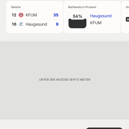
Tabelle
Ballbesitz in Prozent
Sc
12
KFUM
35
Haugesund
54%
9
KFUM
16
Haugesund
9
UNTER DER ANZEIGE GEHT'S WEITER