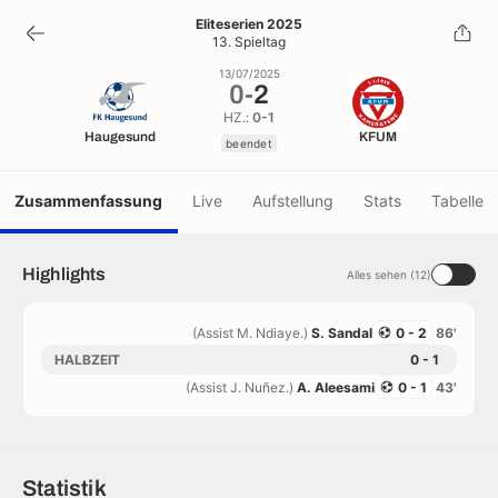
0
-
2
Eliteserien 2025
13. Spieltag
beendet
13/07/2025
0
-
2
HZ.:
0-1
Haugesund
KFUM
beendet
Zusammenfassung
Live
Aufstellung
Stats
Tabelle
Highlights
Alles sehen (12)
(Assist M. Ndiaye.)
S. Sandal
0 - 2
86'
HALBZEIT
0 - 1
(Assist J. Nuñez.)
A. Aleesami
0 - 1
43'
Statistik