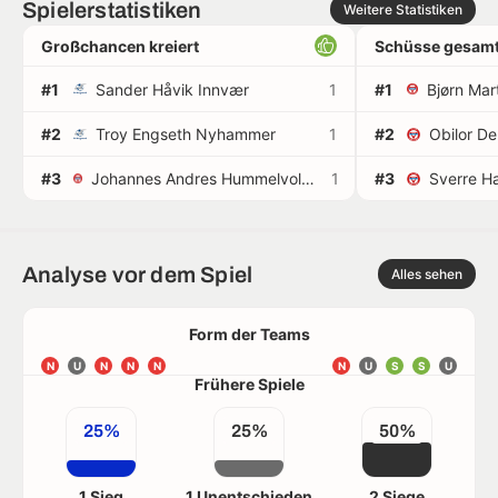
Spielerstatistiken
Weitere Statistiken
Großchancen kreiert
Schüsse gesamt
#1
Sander Håvik Innvær
1
#1
#2
Troy Engseth Nyhammer
1
#2
Obilor D
#3
Johannes Andres Hummelvoll-Nuñez Godoy
1
#3
Sverre H
Analyse vor dem Spiel
Alles sehen
Form der Teams
N
U
N
N
N
N
U
S
S
U
Frühere Spiele
25%
25%
50%
1 Sieg
1 Unentschieden
2 Siege