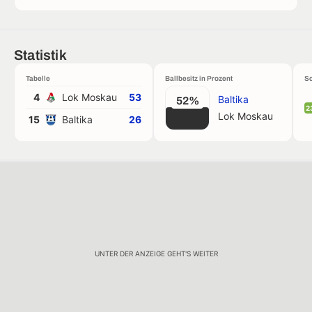
Statistik
Tabelle
Ballbesitz in Prozent
Sc
4
Lok Moskau
53
Baltika
52%
2
Lok Moskau
15
Baltika
26
UNTER DER ANZEIGE GEHT'S WEITER