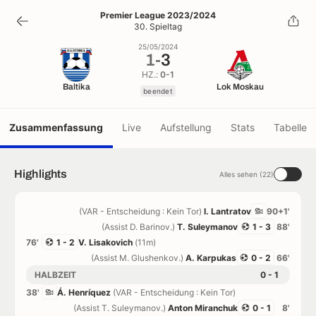
1
-
3
Premier League 2023/2024
30. Spieltag
beendet
25/05/2024
1
-
3
HZ.:
0-1
Baltika
Lok Moskau
beendet
Zusammenfassung
Live
Aufstellung
Stats
Tabelle
Highlights
Alles sehen (22)
(VAR - Entscheidung : Kein Tor)
I. Lantratov
90+1'
(Assist D. Barinov.)
T. Suleymanov
1 - 3
88'
76'
1 - 2
V. Lisakovich
(11m)
(Assist M. Glushenkov.)
A. Karpukas
0 - 2
66'
HALBZEIT
0 - 1
38'
Á. Henríquez
(VAR - Entscheidung : Kein Tor)
(Assist T. Suleymanov.)
Anton Miranchuk
0 - 1
8'