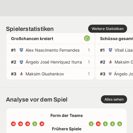
Spielerstatistiken
Weitere Statistiken
Großchancen kreiert
Schüsse gesamt
#1
Alex Nascimento Fernandes
1
#1
Vitali Lis
#2
Ángelo José Henríquez Iturra
1
#2
Maksim G
#3
Maksim Glushenkov
1
#3
Analyse vor dem Spiel
Alles sehen
Form der Teams
N
N
N
S
N
S
N
S
S
S
Frühere Spiele