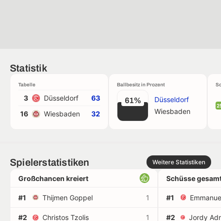
Statistik
Tabelle
Ballbesitz in Prozent
Sc
3
Düsseldorf
63
Düsseldorf
61%
2
Wiesbaden
16
Wiesbaden
32
Spielerstatistiken
Weitere Statistiken
Großchancen kreiert
Schüsse gesamt
#1
Thijmen Goppel
1
#1
#2
Christos Tzolis
1
#2