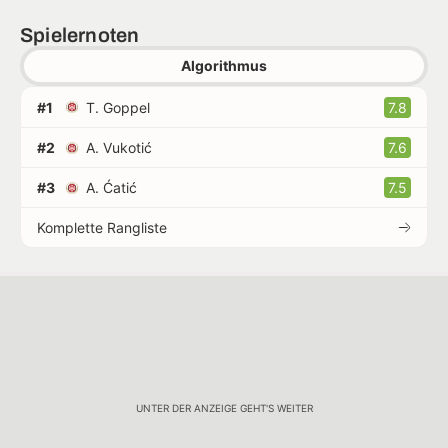
Spielernoten
Algorithmus
#1
T. Goppel
7.8
#2
A. Vukotić
7.6
#3
A. Ćatić
7.5
Komplette Rangliste
UNTER DER ANZEIGE GEHT'S WEITER