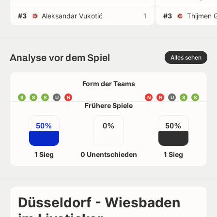
#3
Aleksandar Vukotić
1
#3
Thijmen 
Analyse vor dem Spiel
Alles sehen
Form der Teams
S
S
S
U
N
N
N
U
S
S
Frühere Spiele
50%
0%
50%
1 Sieg
0 Unentschieden
1 Sieg
Düsseldorf - Wiesbaden