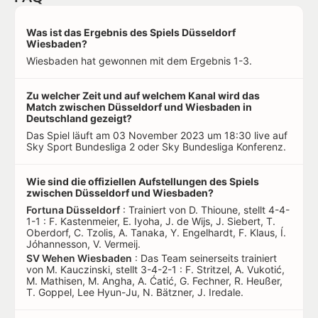
Was ist das Ergebnis des Spiels Düsseldorf
Wiesbaden?
Wiesbaden hat gewonnen mit dem Ergebnis 1-3.
Zu welcher Zeit und auf welchem Kanal wird das
Match zwischen Düsseldorf und Wiesbaden in
Deutschland gezeigt?
Das Spiel läuft am 03 November 2023 um 18:30 live auf
Sky Sport Bundesliga 2 oder Sky Bundesliga Konferenz.
Wie sind die offiziellen Aufstellungen des Spiels
zwischen Düsseldorf und Wiesbaden?
Fortuna Düsseldorf
: Trainiert von D. Thioune, stellt 4-4-
1-1 : F. Kastenmeier, E. Iyoha, J. de Wijs, J. Siebert, T.
Oberdorf, C. Tzolis, A. Tanaka, Y. Engelhardt, F. Klaus, Í.
Jóhannesson, V. Vermeij.
SV Wehen Wiesbaden
: Das Team seinerseits trainiert
von M. Kauczinski, stellt 3-4-2-1 : F. Stritzel, A. Vukotić,
M. Mathisen, M. Angha, A. Ćatić, G. Fechner, R. Heußer,
T. Goppel, Lee Hyun-Ju, N. Bätzner, J. Iredale.