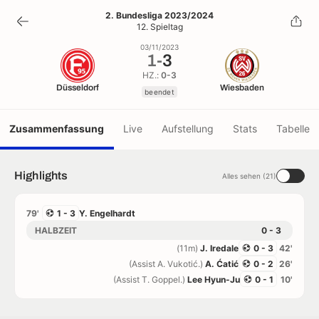
1
-
3
2. Bundesliga 2023/2024
12. Spieltag
beendet
03/11/2023
1
-
3
HZ.:
0-3
Düsseldorf
Wiesbaden
beendet
Zusammenfassung
Live
Aufstellung
Stats
Tabelle
Highlights
Alles sehen (21)
79'
1 - 3
Y. Engelhardt
HALBZEIT
0 - 3
(11m)
J. Iredale
0 - 3
42'
(Assist A. Vukotić.)
A. Ćatić
0 - 2
26'
(Assist T. Goppel.)
Lee Hyun-Ju
0 - 1
10'