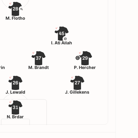
28
M. Flotho
45
I. Ati Allah
37
29
rin
M. Brandt
P. Hercher
26
27
J. Lewald
J. Gillekens
31
N. Brdar