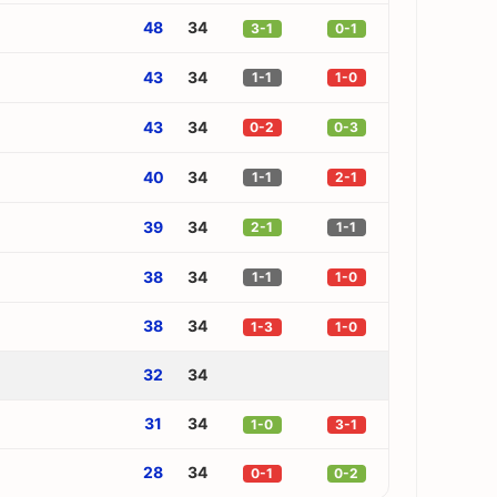
48
34
3-1
0-1
43
34
1-1
1-0
43
34
0-2
0-3
40
34
1-1
2-1
39
34
2-1
1-1
38
34
1-1
1-0
38
34
1-3
1-0
32
34
31
34
1-0
3-1
28
34
0-1
0-2