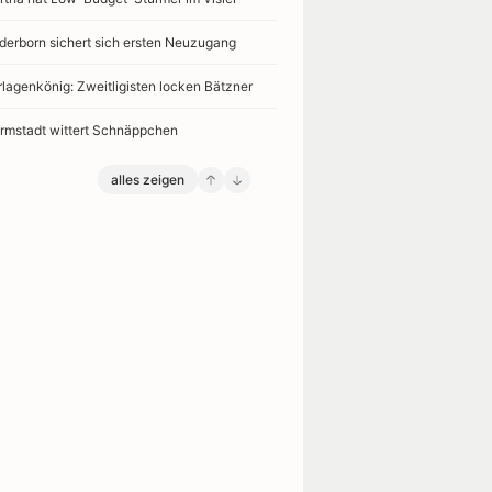
derborn sichert sich ersten Neuzugang
rlagenkönig: Zweitligisten locken Bätzner
rmstadt wittert Schnäppchen
alles zeigen