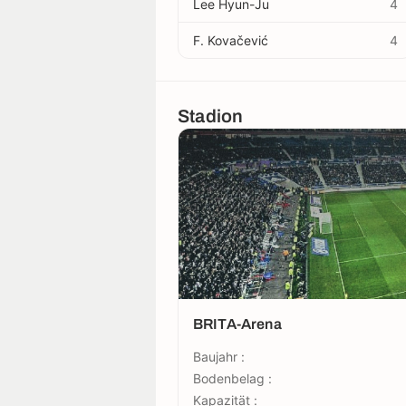
Lee Hyun-Ju
4
F. Kovačević
4
Stadion
BRITA-Arena
Baujahr :
Bodenbelag :
Kapazität :