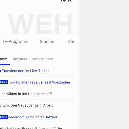
WEH
TV-Programm
Stadion
Titel
ramm
Transfers
Meistgelesen
r Transfermarkt im Live-Ticker
Top-Torjäger Kaya verlässt Wiesbaden
iziell
inz wildert in der Nachbarschaft
chum: Drei Neuzugänge in Arbeit
Paderborn verpflichtet Bätzner
iziell
rtha hat Low-Budget-Stürmer im Visier