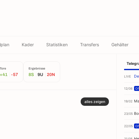
lplan
Kader
Statistiken
Transfers
Gehälter
Teleg
Tore
Ergebnisse
+41
-57
8S
9U
20N
De
LIVE
12/06
Off
Ma
19/02
alles zeigen
Bo
23/05
22/05
Off
He
21/05