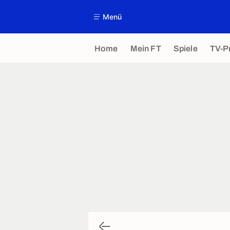
Menü
Home
Mein FT
Spiele
TV-P