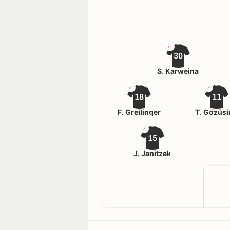
30
S. Karweina
18
11
F. Greilinger
T. Gözüsi
15
J. Janitzek