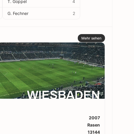
T. Goppel
4
G. Fechner
2
Mehr sehen
WIESBADEN
2007
Rasen
13144