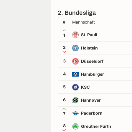
2. Bundesliga
#
Mannschaft
St. Pauli
1
2
Holstein
3
Düsseldorf
4
Hamburger
5
KSC
6
Hannover
Paderborn
7
8
Greuther Fürth