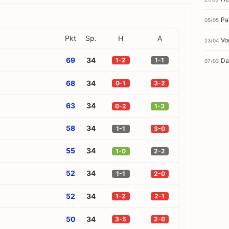
Pa
05/05
Pkt
Sp.
H
A
Vo
23/04
69
34
1-2
1-1
Da
07/03
68
34
0-1
3-2
63
34
0-2
1-3
58
34
1-1
3-0
55
34
1-0
2-2
52
34
1-1
2-0
52
34
1-2
2-1
50
34
3-5
2-0