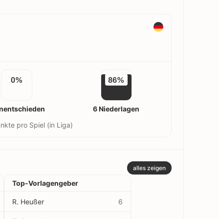
0%
86%
nentschieden
6 Niederlagen
nkte pro Spiel (in Liga)
alles zeigen
Top-Vorlagengeber
R. Heußer
6