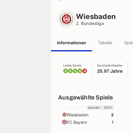
Wiesbaden
2. Bundesliga
Wiesbaden
2. Bundesliga
Informationen
Tabelle
Spie
Letzte Spiele
Durchschnittsalter
25.97 Jahre
S
S
S
S
N
Ausgewählte Spiele
beendet - 25/07
Wiesbaden
2
FC Bayern
1