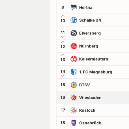
9
Hertha
Schalke 04
10
11
Elversberg
Nürnberg
12
Kaiserslautern
13
14
1. FC Magdeburg
15
BTSV
16
Wiesbaden
17
Rostock
18
Osnabrück