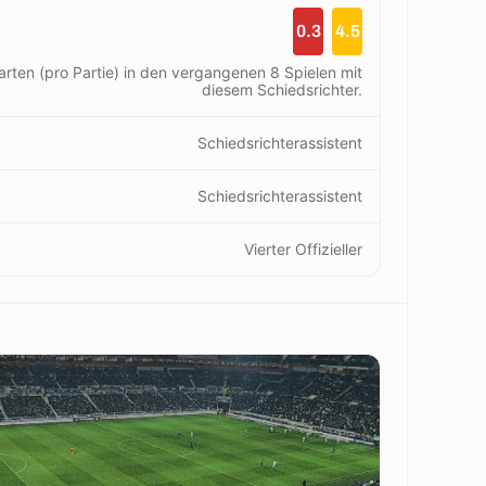
0.3
4.5
arten (pro Partie) in den vergangenen 8 Spielen mit
diesem Schiedsrichter.
Schiedsrichterassistent
Schiedsrichterassistent
Vierter Offizieller