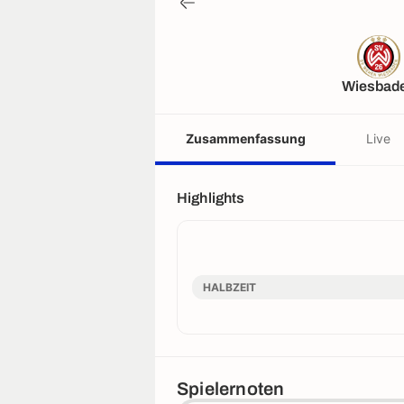
Wiesbad
Zusammenfassung
Live
Highlights
HALBZEIT
Spielernoten