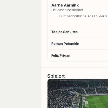
Aarne Aarnink
Hauptschiedsrichter
Durchschnittliche Anzahl der K
Tobias Schultes
Roman Potemkin
Felix Prigan
Spielort