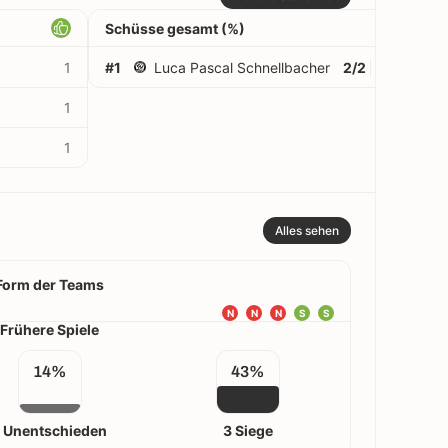
Schüsse gesamt (%)
1
#1
Luca Pascal Schnellbacher
2/2
100%
1
1
Alles sehen
Form der Teams
N
N
N
S
S
Frühere Spiele
14%
43%
1 Unentschieden
3 Siege