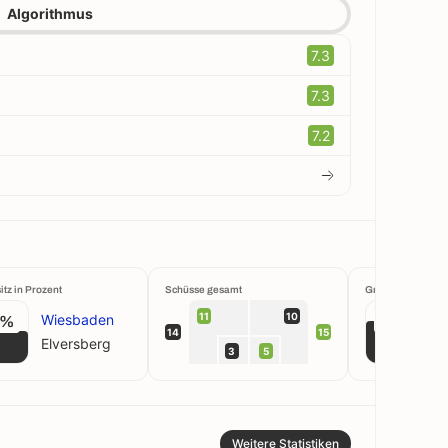
Algorithmus
7.3
7.3
7.2
itz in Prozent
Schüsse gesamt
Großchancen krei
11
10
Wiesbaden
E
2%
67%
14
15
Elversberg
3
5
Weitere Statistiken