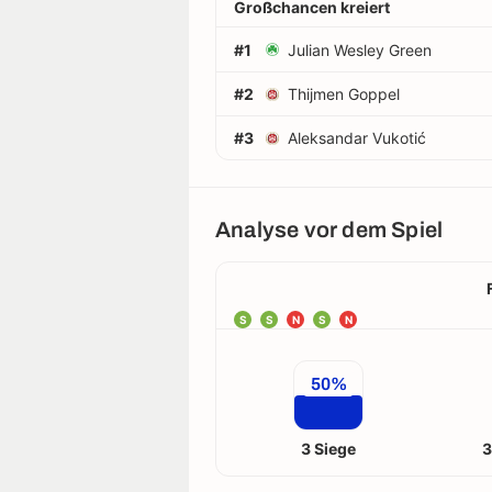
Großchancen kreiert
#1
Julian Wesley Green
#2
Thijmen Goppel
#3
Aleksandar Vukotić
Analyse vor dem Spiel
S
S
N
S
N
50%
3 Siege
3