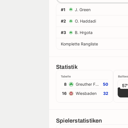
#1
J. Green
#2
O. Haddadi
#3
B. Hrgota
Komplette Rangliste
Statistik
Tabelle
Ballbes
8
Greuther Fürth
50
5
16
Wiesbaden
32
Spielerstatistiken