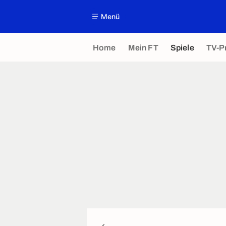
Menü
Home
Mein FT
Spiele
TV-P