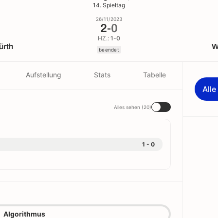
14. Spieltag
26/11/2023
2
-
0
HZ.:
1-0
ürth
W
beendet
Aufstellung
Stats
Tabelle
All
Alles sehen (20)
1 - 0
Algorithmus