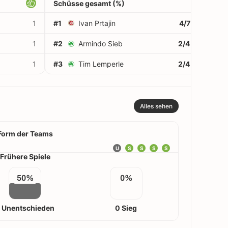
Schüsse gesamt (%)
1
#1
Ivan Prtajin
4/7
57%
1
#2
Armindo Sieb
2/4
50%
1
#3
Tim Lemperle
2/4
50%
Alles sehen
Form der Teams
U
S
S
S
S
Frühere Spiele
50%
0%
 Unentschieden
0 Sieg