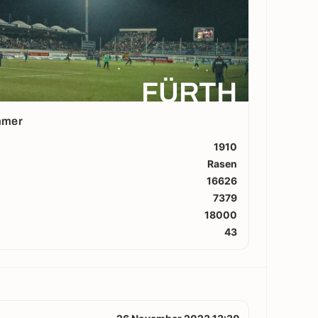
FÜRTH
mmer
1910
Rasen
16626
7379
18000
43