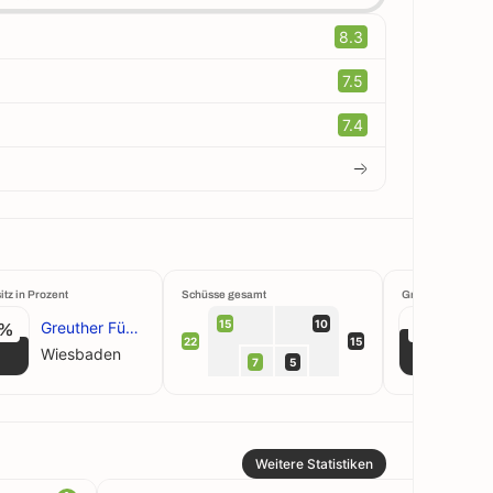
8.3
7.5
7.4
itz in Prozent
Schüsse gesamt
Großchancen krei
15
10
Greuther Fürth
W
7%
67%
22
15
Wiesbaden
7
5
Weitere Statistiken