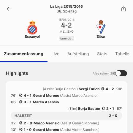
4
-
2
La Liga 2015/2016
38. Spieltag
beendet
15/05/2016
4
-
2
HZ.:
2-0
Espanyol
Eibar
beendet
Zusammenfassung
Live
Aufstellung
Stats
Tabelle
Highlights
Alles sehen (19)
(Assist Borja Bastón.)
Sergi Enrich
4 - 2
90'
76'
4 - 1
Gerard Moreno
(Assist Marco Asensio.)
66'
3 - 1
Marco Asensio
(11m)
Borja Bastón
2 - 1
57'
HALBZEIT
2 - 0
32'
2 - 0
Marco Asensio
(Assist Gerard Moreno.)
13'
1 - 0
Gerard Moreno
(Assist Víctor Sánchez.)