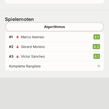
Spielernoten
Algorithmus
#1
Marco Asensio
9.1
#2
Gerard Moreno
8.5
#3
Víctor Sánchez
8.1
Komplette Rangliste