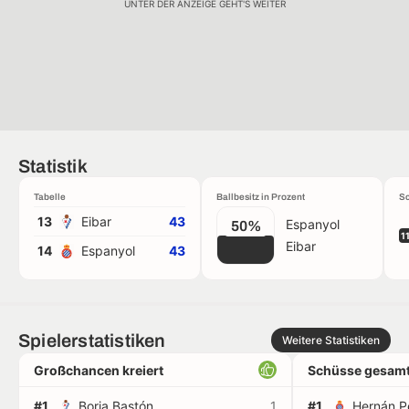
UNTER DER ANZEIGE GEHT'S WEITER
Statistik
Tabelle
Ballbesitz in Prozent
Sc
13
Eibar
43
Espanyol
50%
1
Eibar
14
Espanyol
43
Spielerstatistiken
Weitere Statistiken
Großchancen kreiert
Schüsse gesamt
#1
Borja Bastón
1
#1
Hernán P