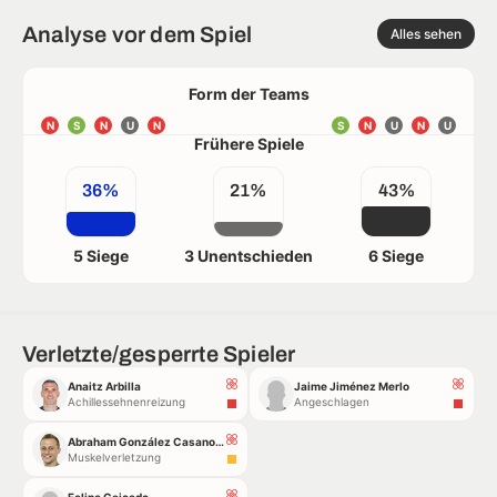
Analyse vor dem Spiel
Alles sehen
Form der Teams
N
S
N
U
N
S
N
U
N
U
Frühere Spiele
36%
21%
43%
5 Siege
3 Unentschieden
6 Siege
Verletzte/gesperrte Spieler
Anaitz Arbilla
Jaime Jiménez Merlo
Achillessehnenreizung
Angeschlagen
Abraham González Casanova
Muskelverletzung