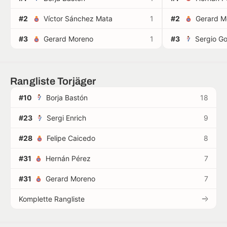
#2
Víctor Sánchez Mata
1
#2
Gerard M
#3
Gerard Moreno
1
#3
Rangliste Torjäger
#10
Borja Bastón
18
#23
Sergi Enrich
9
#28
Felipe Caicedo
8
#31
Hernán Pérez
7
#31
Gerard Moreno
7
Komplette Rangliste