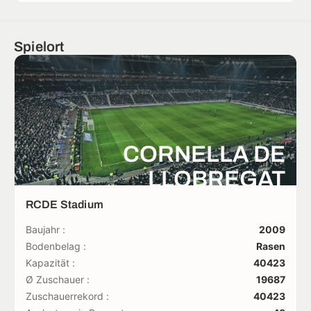
Spielort
CORNELLA DE
LLOBREGAT
RCDE Stadium
Baujahr :
2009
Bodenbelag :
Rasen
Kapazität :
40423
Ø Zuschauer :
19687
Zuschauerrekord :
40423