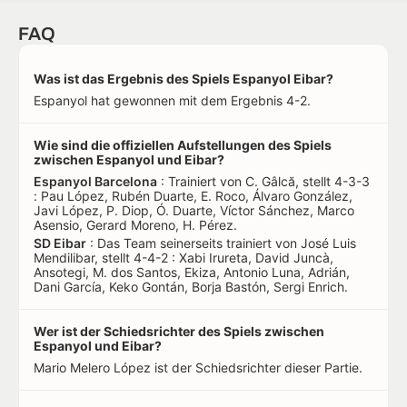
FAQ
Was ist das Ergebnis des Spiels Espanyol Eibar?
Espanyol hat gewonnen mit dem Ergebnis 4-2.
Wie sind die offiziellen Aufstellungen des Spiels
zwischen Espanyol und Eibar?
Espanyol Barcelona
: Trainiert von C. Gâlcă, stellt 4-3-3
: Pau López, Rubén Duarte, E. Roco, Álvaro González,
Javi López, P. Diop, Ó. Duarte, Víctor Sánchez, Marco
Asensio, Gerard Moreno, H. Pérez.
SD Eibar
: Das Team seinerseits trainiert von José Luis
Mendilibar, stellt 4-4-2 : Xabi Irureta, David Juncà,
Ansotegi, M. dos Santos, Ekiza, Antonio Luna, Adrián,
Dani García, Keko Gontán, Borja Bastón, Sergi Enrich.
Wer ist der Schiedsrichter des Spiels zwischen
Espanyol und Eibar?
Mario Melero López ist der Schiedsrichter dieser Partie.