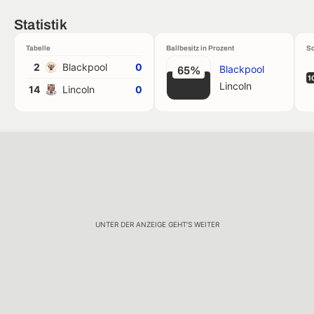
Statistik
Tabelle
Ballbesitz in Prozent
Sc
2
Blackpool
0
Blackpool
65%
1
Lincoln
14
Lincoln
0
UNTER DER ANZEIGE GEHT'S WEITER