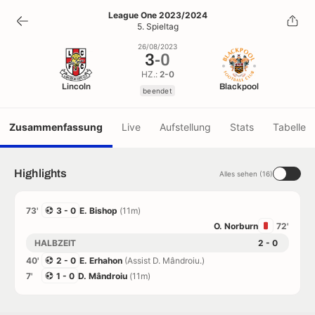
3
-
0
League One 2023/2024
5. Spieltag
beendet
26/08/2023
3
-
0
HZ.:
2-0
Lincoln
Blackpool
beendet
Zusammenfassung
Live
Aufstellung
Stats
Tabelle
Highlights
Alles sehen (16)
73'
3 - 0
E. Bishop
(11m)
O. Norburn
72'
HALBZEIT
2 - 0
40'
2 - 0
E. Erhahon
(Assist D. Mândroiu.)
7'
1 - 0
D. Mândroiu
(11m)