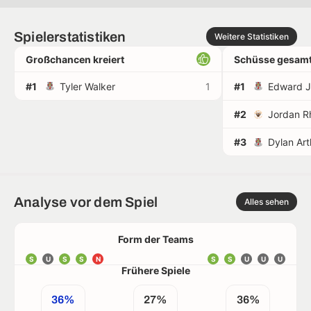
Spielerstatistiken
Weitere Statistiken
Großchancen kreiert
Schüsse gesamt
#1
Tyler Walker
1
#1
#2
Jordan R
#3
Dylan Art
Analyse vor dem Spiel
Alles sehen
Form der Teams
S
U
S
S
N
S
S
U
U
U
Frühere Spiele
36%
27%
36%