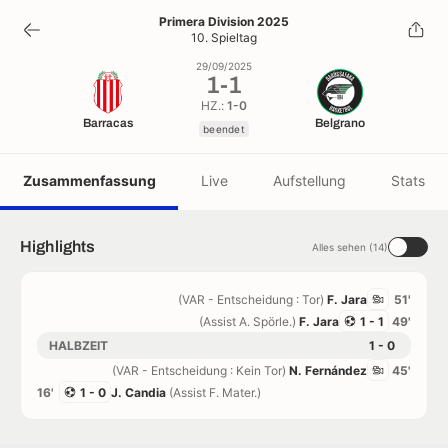
1
-
1
Primera Division 2025
10. Spieltag
beendet
29/09/2025
1
-
1
HZ.:
1-0
Barracas
Belgrano
beendet
Zusammenfassung
Live
Aufstellung
Stats
Highlights
Alles sehen (14)
(VAR - Entscheidung : Tor)
F. Jara
51'
(Assist A. Spörle.)
F. Jara
1 - 1
49'
HALBZEIT
1 - 0
(VAR - Entscheidung : Kein Tor)
N. Fernández
45'
16'
1 - 0
J. Candia
(Assist F. Mater.)