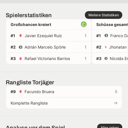
Spielerstatistiken
Weitere Statistiken
Großchancen kreiert
Schüsse gesamt
#1
Javier Ezequiel Ruiz
1
#1
Franco Da
#2
Adrián Marcelo Spörle
1
#2
#3
Rafael Victoriano Barrios
1
#3
Rangliste Torjäger
#9
Facundo Bruera
5
Komplette Rangliste
Analyse vor dem Spiel
Alles sehen