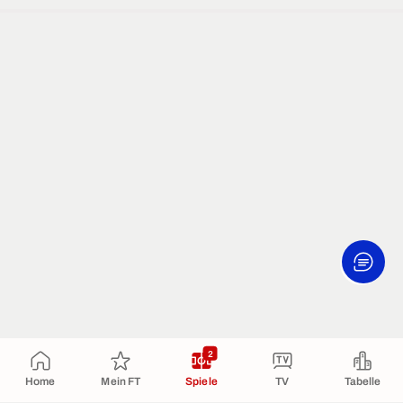
2
Home
Mein FT
Spiele
TV
Tabelle