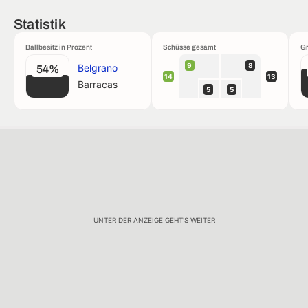
Statistik
Ballbesitz in Prozent
Schüsse gesamt
Gr
9
8
Belgrano
54%
14
13
Barracas
5
5
UNTER DER ANZEIGE GEHT'S WEITER