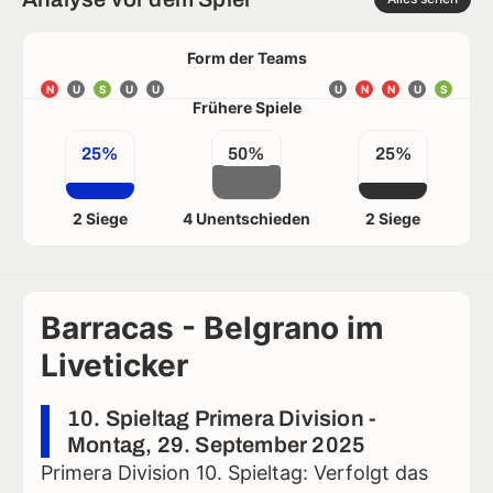
Form der Teams
N
U
S
U
U
U
N
N
U
S
Frühere Spiele
25%
50%
25%
2 Siege
4 Unentschieden
2 Siege
Barracas - Belgrano im
Liveticker
10. Spieltag Primera Division -
Montag, 29. September 2025
Primera Division 10. Spieltag: Verfolgt das