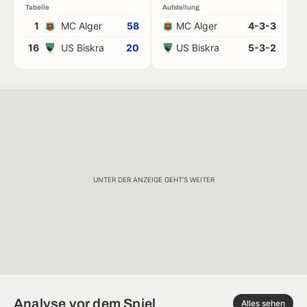
Tabelle
Aufstellung
1
MC Alger
58
MC Alger
4-3-3
16
US Biskra
20
US Biskra
5-3-2
UNTER DER ANZEIGE GEHT'S WEITER
Analyse vor dem Spiel
Alles sehen