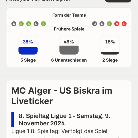
Form der Teams
U
S
S
U
S
U
U
S
N
N
Frühere Spiele
38%
46%
15%
5 Siege
6 Unentschieden
2 Siege
MC Alger - US Biskra im
Liveticker
8. Spieltag Ligue 1 - Samstag, 9.
November 2024
Ligue 1 8. Spieltag: Verfolgt das Spiel