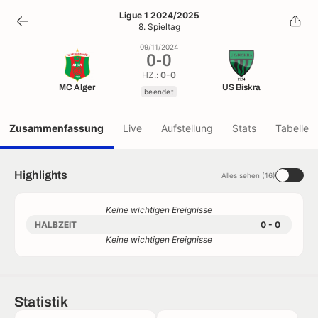
0
-
0
Ligue 1 2024/2025
8. Spieltag
beendet
09/11/2024
0
-
0
HZ.:
0-0
MC Alger
US Biskra
beendet
Zusammenfassung
Live
Aufstellung
Stats
Tabelle
Highlights
Alles sehen (16)
Keine wichtigen Ereignisse
HALBZEIT
0 - 0
Keine wichtigen Ereignisse
Statistik